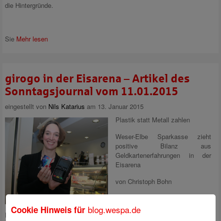
die Hintergründe.
Sie
Mehr lesen
girogo in der Eisarena – Artikel des
Sonntagsjournal vom 11.01.2015
eingestellt von
Nils Katarius
am 13. Januar 2015
Plastik statt Metall zahlen
Weser-Elbe Sparkasse zieht
positive Bilanz aus
Geldkartenerfahrungen in der
Eisarena
von Christoph Bohn
Bremerhaven. Bargeld ist in der
blog.wespa.de
Cookie Hinweis für
Eisarena Bremerhaven seit Monaten kein Thema mehr. Bezahlt wird mit