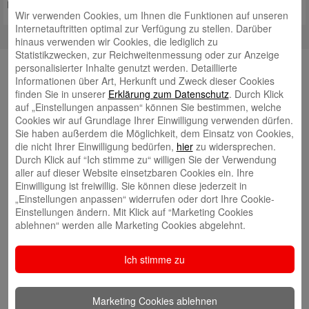
Plastik, sprich mit Geldkarten, die für das
Mehr lesen
Wir verwenden Cookies, um Ihnen die Funktionen auf unseren
Internetauftritten optimal zur Verfügung zu stellen. Darüber
hinaus verwenden wir Cookies, die lediglich zu
Statistikzwecken, zur Reichweitenmessung oder zur Anzeige
personalisierter Inhalte genutzt werden. Detaillierte
YouTube
Informationen über Art, Herkunft und Zweck dieser Cookies
finden Sie in unserer
Erklärung zum Datenschutz
. Durch Klick
auf „Einstellungen anpassen“ können Sie bestimmen, welche
Autoren
Cookies wir auf Grundlage Ihrer Einwilligung verwenden dürfen.
Tim Beling
Sie haben außerdem die Möglichkeit, dem Einsatz von Cookies,
die nicht Ihrer Einwilligung bedürfen,
hier
zu widersprechen.
Durch Klick auf “Ich stimme zu“ willigen Sie der Verwendung
aller auf dieser Website einsetzbaren Cookies ein. Ihre
Einwilligung ist freiwillig. Sie können diese jederzeit in
„Einstellungen anpassen“ widerrufen oder dort Ihre Cookie-
Einstellungen ändern. Mit Klick auf “Marketing Cookies
ablehnen“ werden alle Marketing Cookies abgelehnt.
Eva Bläsen
Ich stimme zu
Marketing Cookies ablehnen