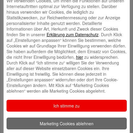
Wir verwenden Cookies, um Ihnen die Funktionen auf unseren
Kriebel (Vorsitzende der Orgelstiftung)- Foto (WESPA)
Internetauftritten optimal zur Verfügung zu stellen. Darüber
hinaus verwenden wir Cookies, die lediglich zu
Statistikzwecken, zur Reichweitenmessung oder zur Anzeige
Die Weser-Elbe Sparkasse (WESPA) unterstützt die
personalisierter Inhalte genutzt werden. Detaillierte
kirchenmusikalische Arbeit rund um die historischen Orgeln in
Informationen über Art, Herkunft und Zweck dieser Cookies
Altenbruch und Lüdingworth mit insgesamt 50.000 Euro. Mit der
finden Sie in unserer
Erklärung zum Datenschutz
. Durch Klick
Förderung soll die Fortführung der Kirchenmusikerstelle und damit die
auf „Einstellungen anpassen“ können Sie bestimmen, welche
Pflege und Nutzung der international bedeutenden Instrumente gesichert
Cookies wir auf Grundlage Ihrer Einwilligung verwenden dürfen.
werden.
Sie haben außerdem die Möglichkeit, dem Einsatz von Cookies,
Die historischen Orgeln in Altenbruch, Lüdingworth, Cappel und
die nicht Ihrer Einwilligung bedürfen,
hier
zu widersprechen.
perspektivisch auch Otterndorf gelten als bedeutende Zeugnisse
Durch Klick auf “Ich stimme zu“ willigen Sie der Verwendung
europäischer Orgelbaukunst und prägen die kulturelle Identität der
aller auf dieser Website einsetzbaren Cookies ein. Ihre
gesamten Elbe-Weser-Region. Konzerte, Orgelführungen und
Einwilligung ist freiwillig. Sie können diese jederzeit in
musikpädagogische Angebote ziehen seit Jahren Besucherinnen und
„Einstellungen anpassen“ widerrufen oder dort Ihre Cookie-
Besucher sowie Künstlerinnen und Künstler aus dem In- und Ausland
Einstellungen ändern. Mit Klick auf “Marketing Cookies
an.
ablehnen“ werden alle Marketing Cookies abgelehnt.
Für den dauerhaften Erhalt der wertvollen Instrumente ist dabei nicht nur
Ich stimme zu
ihre technische Pflege entscheidend, sondern auch ihre regelmäßige
musikalische Nutzung. Das professionelle Bespielen der historischen
Orgeln trägt wesentlich dazu bei, ihre Klangqualität, Funktionsfähigkeit
und kulturelle Bedeutung lebendig zu erhalten.
Marketing Cookies ablehnen
„Unsere Region verfügt mit den historischen Barockorgeln über