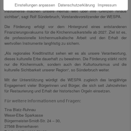
Einstellungen anpassen
Datenschutzerklärung
Impressum
Kulturgüter von internationaler Bedeutung. Diese einzigartigen
Instrumente machen unsere Heimat weit über ihre Grenzen hinaus
sichtbar“, sagt Rolf Sünderbruch, Vorstandsvorsitzender der WESPA.
Die Förderung erfolgt vor dem Hintergrund eines entstandenen
Finanzierungsvakuums für die Kirchenmusikerstelle ab 2027. Ziel ist es,
die professionelle kirchenmusikalische Arbeit und den Erhalt der
wertvollen Instrumente langfristig zu sichern.
„Als regionales Kreditinstitut sehen wir es als unsere Verantwortung,
dieses kulturelle Erbe dauerhaft zu bewahren. Die Förderung stärkt nicht
nur die Kirchenmusik, sondern auch den Kulturtourismus und die
kulturelle Sichtbarkeit unserer Region“, so Sünderbruch weiter.
Mit der Unterstützung würdigt die WESPA zugleich das langjährige
Engagement vieler Bürgerinnen und Bürger, die sich seit Jahrzehnten
für Restaurierung und Erhalt der historischen Orgeln einsetzen.
Für weitere Informationen und Fragen:
Tina Blatz-Ruhnau
Weser-Elbe Sparkasse
Bürgermeister-Smidt-Str. 24 – 30,
27568 Bremerhaven