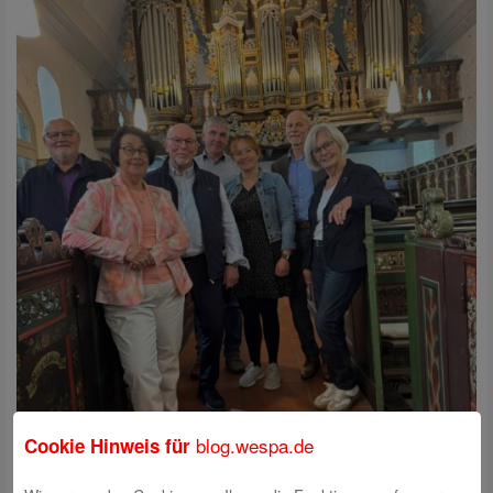
v. l.: Kurt Bode (Kirchenvorstand Altenbruch), Christiane Buck (2. Vorsitzende der
blog.wespa.de
Cookie Hinweis für
Orgelstiftung), Günter Prill (Schatzmeister der Orgelstiftung), Manfred Sielken
(Kirchenvorstand Cappel), Ricarda Deya (Cappel), Rolf Sünderbruch (WESPA) und Regina