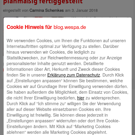
planmäßig fertiggestellt
eingestellt von
Carmina Schemkes
am 3. Januar 2018
„Wir sind äußerst zufrieden mit
unserer Umbaumaßnahme“, stellt
blog.wespa.de
Cookie Hinweis für
Bernd Meenzen,
Generalbevollmächtiger der
Wir verwenden Cookies, um Ihnen die Funktionen auf unseren
Weser-Elbe Sparkasse, fest, als
Internetauftritten optimal zur Verfügung zu stellen. Darüber
er – drei Tage vor dem Tag der
hinaus verwenden wir Cookies, die lediglich zu
offenen Tür – die neuen
Statistikzwecken, zur Reichweitenmessung oder zur Anzeige
Räumlichkeiten exklusiv der
personalisierter Inhalte genutzt werden. Detaillierte
Presse präsentiert und berichtet weiter, dass der überwiegende
Mehr
Informationen über Art, Herkunft und Zweck dieser Cookies
lesen
finden Sie in unserer
Erklärung zum Datenschutz
. Durch Klick
auf „Einstellungen anpassen“ können Sie bestimmen, welche
Cookies wir auf Grundlage Ihrer Einwilligung verwenden dürfen.
Sie haben außerdem die Möglichkeit, dem Einsatz von Cookies,
die nicht Ihrer Einwilligung bedürfen,
hier
zu widersprechen.
YouTube
Durch Klick auf “Ich stimme zu“ willigen Sie der Verwendung
aller auf dieser Website einsetzbaren Cookies ein. Ihre
Autoren
Einwilligung ist freiwillig. Sie können diese jederzeit in
„Einstellungen anpassen“ widerrufen oder dort Ihre Cookie-
Tim Beling
Einstellungen ändern. Mit Klick auf “Marketing Cookies
ablehnen“ werden alle Marketing Cookies abgelehnt.