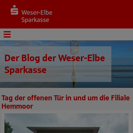
Der Blog der Weser-Elbe
Sparkasse
Tag der offenen Tür in und um die Filiale
Hemmoor