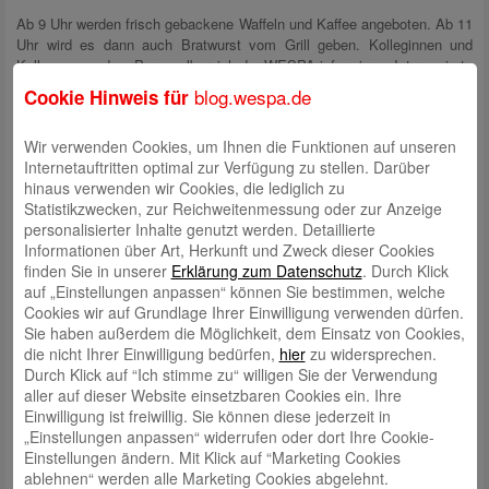
Ab 9 Uhr werden frisch gebackene Waffeln und Kaffee angeboten. Ab 11
Uhr wird es dann auch Bratwurst vom Grill geben. Kolleginnen und
Kollegen aus dem Personalbereich der WESPA informieren Interessierte
über die Ausbildung oder über einen beruflichen Quereinstieg.
blog.wespa.de
Cookie Hinweis für
Altersvorsorge ist weiblich – ab 14.30 Uhr beginnt ein Vortrag zum
Thema Altersvorsorge, Expertinnen und Experten informieren Female
Wir verwenden Cookies, um Ihnen die Funktionen auf unseren
Finance. Dieser Vortrag wiederholt sich um 16.30 Uhr. Um 15.30 Uhr
Internetauftritten optimal zur Verfügung zu stellen. Darüber
und 17.30 Uhr können sich Interessierte zum aktuellen Thema
hinaus verwenden wir Cookies, die lediglich zu
Cyberschutz (Sicherheit im Internet) informieren.
Statistikzwecken, zur Reichweitenmessung oder zur Anzeige
personalisierter Inhalte genutzt werden. Detaillierte
Für die Vorträge wird um vorherige Anmeldung unter:
Informationen über Art, Herkunft und Zweck dieser Cookies
veranstaltungen@wespa.de oder unter der Telefonnummer: 0471
finden Sie in unserer
Erklärung zum Datenschutz
. Durch Klick
auf „Einstellungen anpassen“ können Sie bestimmen, welche
48000 gebeten.
Cookies wir auf Grundlage Ihrer Einwilligung verwenden dürfen.
Sie haben außerdem die Möglichkeit, dem Einsatz von Cookies,
Um 16 Uhr stellt Maria Mothes vom TSV Germania Cadenberge das
die nicht Ihrer Einwilligung bedürfen,
hier
zu widersprechen.
Sportangebot „TriloChi“ vor.
Durch Klick auf “Ich stimme zu“ willigen Sie der Verwendung
aller auf dieser Website einsetzbaren Cookies ein. Ihre
Vertreterinnen und Vertreter der örtlichen Polizeistation werden über die
Einwilligung ist freiwillig. Sie können diese jederzeit in
neusten Vorgehensweisen von Betrügern aufklären und gehen
„Einstellungen anpassen“ widerrufen oder dort Ihre Cookie-
insbesondere auf das Thema „Schockanrufe“ ein. Unsere Kundinnen
Einstellungen ändern. Mit Klick auf “Marketing Cookies
und Kunden erhalten wertvolle Tipps und Hinweise dazu, wie sie
ablehnen“ werden alle Marketing Cookies abgelehnt.