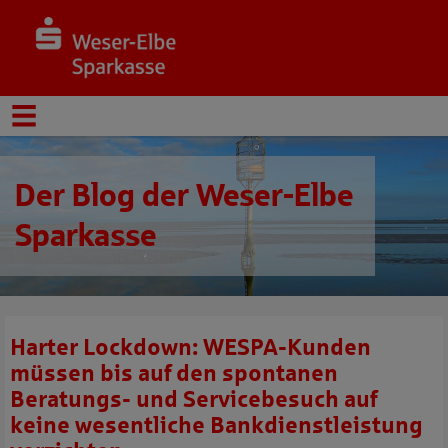
Der Blog der Weser-Elbe
Sparkasse
Harter Lockdown: WESPA-Kunden
müssen bis auf den spontanen
Beratungs- und Servicebesuch auf
keine wesentliche Bankdienstleistung