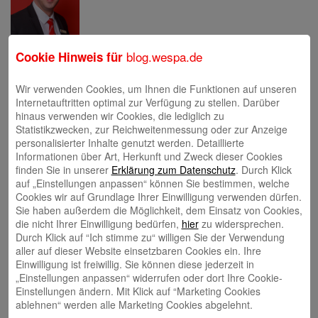
blog.wespa.de
Cookie Hinweis für
Eva Bläsen
Wir verwenden Cookies, um Ihnen die Funktionen auf unseren
Internetauftritten optimal zur Verfügung zu stellen. Darüber
hinaus verwenden wir Cookies, die lediglich zu
Statistikzwecken, zur Reichweitenmessung oder zur Anzeige
personalisierter Inhalte genutzt werden. Detaillierte
Informationen über Art, Herkunft und Zweck dieser Cookies
Tina Blatz-Ruhnau
finden Sie in unserer
Erklärung zum Datenschutz
. Durch Klick
auf „Einstellungen anpassen“ können Sie bestimmen, welche
Cookies wir auf Grundlage Ihrer Einwilligung verwenden dürfen.
Sie haben außerdem die Möglichkeit, dem Einsatz von Cookies,
die nicht Ihrer Einwilligung bedürfen,
hier
zu widersprechen.
Durch Klick auf “Ich stimme zu“ willigen Sie der Verwendung
aller auf dieser Website einsetzbaren Cookies ein. Ihre
Annette Butzke
Einwilligung ist freiwillig. Sie können diese jederzeit in
„Einstellungen anpassen“ widerrufen oder dort Ihre Cookie-
Einstellungen ändern. Mit Klick auf “Marketing Cookies
ablehnen“ werden alle Marketing Cookies abgelehnt.