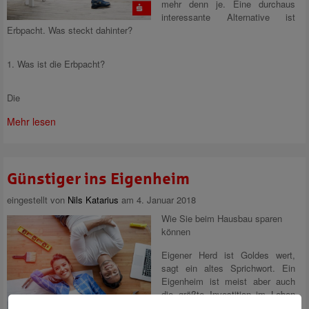
mehr denn je. Eine durchaus
interessante Alternative ist
Erbpacht. Was steckt dahinter?
1. Was ist die Erbpacht?
Die
Mehr lesen
Günstiger ins Eigenheim
eingestellt von
Nils Katarius
am 4. Januar 2018
Wie Sie beim Hausbau sparen
können
Eigener Herd ist Goldes wert,
sagt ein altes Sprichwort. Ein
Eigenheim ist meist aber auch
die größte Investition im Leben
und will deshalb gut durchdacht