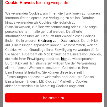
blog.wespa.de
Cookie Hinweis für
sein. Wer die Kosten von Anfang
an fest
Wir verwenden Cookies, um Ihnen die Funktionen auf unseren
Mehr lesen
Internetauftritten optimal zur Verfügung zu stellen. Darüber
hinaus verwenden wir Cookies, die lediglich zu
Statistikzwecken, zur Reichweitenmessung oder zur Anzeige
personalisierter Inhalte genutzt werden. Detaillierte
Informationen über Art, Herkunft und Zweck dieser Cookies
finden Sie in unserer
Erklärung zum Datenschutz
. Durch Klick
YouTube
auf „Einstellungen anpassen“ können Sie bestimmen, welche
Cookies wir auf Grundlage Ihrer Einwilligung verwenden dürfen.
Autoren
Sie haben außerdem die Möglichkeit, dem Einsatz von Cookies,
die nicht Ihrer Einwilligung bedürfen,
hier
zu widersprechen.
Tim Beling
Durch Klick auf “Ich stimme zu“ willigen Sie der Verwendung
aller auf dieser Website einsetzbaren Cookies ein. Ihre
Einwilligung ist freiwillig. Sie können diese jederzeit in
„Einstellungen anpassen“ widerrufen oder dort Ihre Cookie-
Einstellungen ändern. Mit Klick auf “Marketing Cookies
ablehnen“ werden alle Marketing Cookies abgelehnt.
Eva Bläsen
Ich stimme zu