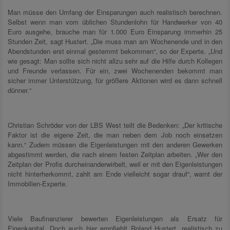
Man müsse den Umfang der Einsparungen auch realistisch berechnen.
Selbst wenn man vom üblichen Stundenlohn für Handwerker von 40
Euro ausgehe, brauche man für 1.000 Euro Einsparung immerhin 25
Stunden Zeit, sagt Hustert. „Die muss man am Wochenende und in den
Abendstunden erst einmal gestemmt bekommen“, so der Experte. „Und
wie gesagt: Man sollte sich nicht allzu sehr auf die Hilfe durch Kollegen
und Freunde verlassen. Für ein, zwei Wochenenden bekommt man
sicher immer Unterstützung, für größere Aktionen wird es dann schnell
dünner.“
Christian Schröder von der LBS West teilt die Bedenken: „Der kritische
Faktor ist die eigene Zeit, die man neben dem Job noch einsetzen
kann.“ Zudem müssen die Eigenleistungen mit den anderen Gewerken
abgestimmt werden, die nach einem festen Zeitplan arbeiten. „Wer den
Zeitplan der Profis durcheinanderwirbelt, weil er mit den Eigenleistungen
nicht hinterherkommt, zahlt am Ende vielleicht sogar drauf“, warnt der
Immobilien-Experte.
Viele Baufinanzierer bewerten Eigenleistungen als Ersatz für
Eigenkapital. Doch auch hier empfiehlt Roland Hustert, realistisch zu