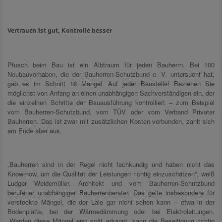
Vertrauen ist gut, Kontrolle besser
Pfusch beim Bau ist ein Albtraum für jeden Bauherrn. Bei 100
Neubauvorhaben, die der Bauherren-Schutzbund e. V. untersucht hat,
gab es im Schnitt 18 Mängel. Auf jeder Baustelle! Beziehen Sie
möglichst von Anfang an einen unabhängigen Sachverständigen ein, der
die einzelnen Schritte der Bauausführung kontrolliert – zum Beispiel
vom Bauherren-Schutzbund, vom TÜV oder vom Verband Privater
Bauherren. Das ist zwar mit zusätzlichen Kosten verbunden, zahlt sich
am Ende aber aus.
„Bauherren sind in der Regel nicht fachkundig und haben nicht das
Know-how, um die Qualität der Leistungen richtig einzuschätzen“, weiß
Ludger Weidemüller, Architekt und vom Bauherren-Schutzbund
berufener unabhängiger Bauherrenberater. Das gelte insbesondere für
versteckte Mängel, die der Laie gar nicht sehen kann – etwa in der
Bodenplatte, bei der Wärmedämmung oder bei Elektroleitungen.
„Werden diese Mängel erst spät erkannt, kann die Beseitigung richtig