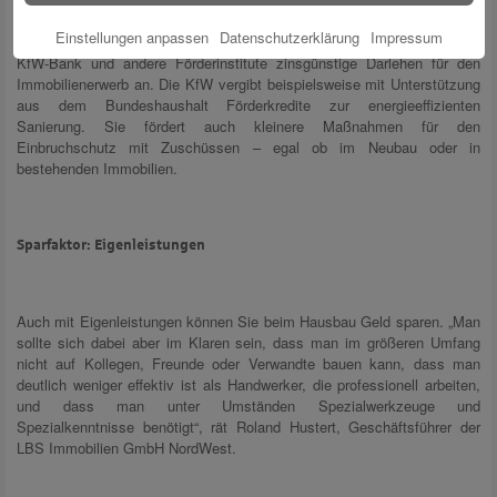
Förderdarlehen – erkundigen Sie sich, ob Sie Fördermittel für Ihr
Einstellungen anpassen
Datenschutzerklärung
Impressum
Eigenheim in Anspruch nehmen können. So bieten zum Beispiel die
KfW-Bank und andere Förderinstitute zinsgünstige Darlehen für den
Immobilienerwerb an. Die KfW vergibt beispielsweise mit Unterstützung
aus dem Bundeshaushalt Förderkredite zur energieeffizienten
Sanierung. Sie fördert auch kleinere Maßnahmen für den
Einbruchschutz mit Zuschüssen – egal ob im Neubau oder in
bestehenden Immobilien.
Sparfaktor: Eigenleistungen
Auch mit Eigenleistungen können Sie beim Hausbau Geld sparen. „Man
sollte sich dabei aber im Klaren sein, dass man im größeren Umfang
nicht auf Kollegen, Freunde oder Verwandte bauen kann, dass man
deutlich weniger effektiv ist als Handwerker, die professionell arbeiten,
und dass man unter Umständen Spezialwerkzeuge und
Spezialkenntnisse benötigt“, rät Roland Hustert, Geschäftsführer der
LBS Immobilien GmbH NordWest.