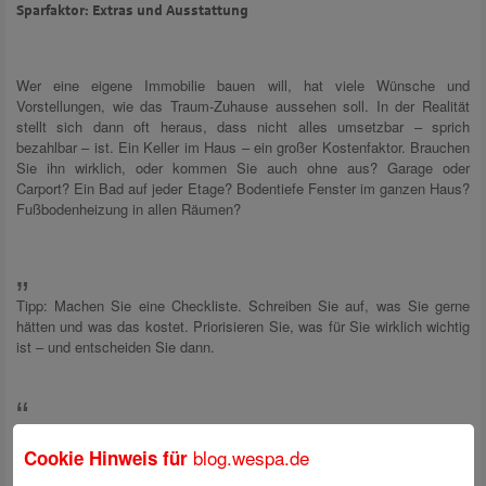
Sparfaktor: Extras und Ausstattung
Wer eine eigene Immobilie bauen will, hat viele Wünsche und
Vorstellungen, wie das Traum-Zuhause aussehen soll. In der Realität
stellt sich dann oft heraus, dass nicht alles umsetzbar – sprich
bezahlbar – ist. Ein Keller im Haus – ein großer Kostenfaktor. Brauchen
Sie ihn wirklich, oder kommen Sie auch ohne aus? Garage oder
Carport? Ein Bad auf jeder Etage? Bodentiefe Fenster im ganzen Haus?
Fußbodenheizung in allen Räumen?
Tipp: Machen Sie eine Checkliste. Schreiben Sie auf, was Sie gerne
hätten und was das kostet. Priorisieren Sie, was für Sie wirklich wichtig
ist – und entscheiden Sie dann.
blog.wespa.de
Cookie Hinweis für