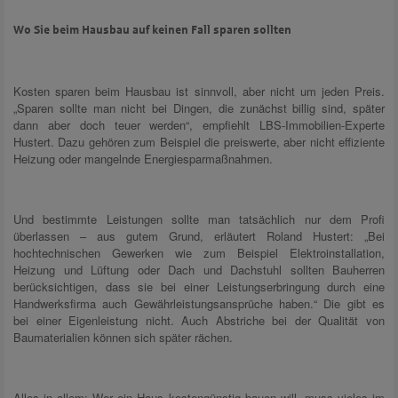
Wo Sie beim Hausbau auf keinen Fall sparen sollten
Kosten sparen beim Hausbau ist sinnvoll, aber nicht um jeden Preis.
„Sparen sollte man nicht bei Dingen, die zunächst billig sind, später
dann aber doch teuer werden“, empfiehlt LBS-Immobilien-Experte
Hustert. Dazu gehören zum Beispiel die preiswerte, aber nicht effiziente
Heizung oder mangelnde Energiesparmaßnahmen.
Und bestimmte Leistungen sollte man tatsächlich nur dem Profi
überlassen – aus gutem Grund, erläutert Roland Hustert: „Bei
hochtechnischen Gewerken wie zum Beispiel Elektroinstallation,
Heizung und Lüftung oder Dach und Dachstuhl sollten Bauherren
berücksichtigen, dass sie bei einer Leistungserbringung durch eine
Handwerksfirma auch Gewährleistungsansprüche haben.“ Die gibt es
bei einer Eigenleistung nicht. Auch Abstriche bei der Qualität von
Baumaterialien können sich später rächen.
Alles in allem: Wer ein Haus kostengünstig bauen will, muss vieles im