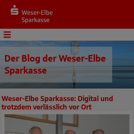
Der Blog der Weser-Elbe
Sparkasse
Weser-Elbe Sparkasse: Digital und
trotzdem verlässlich vor Ort