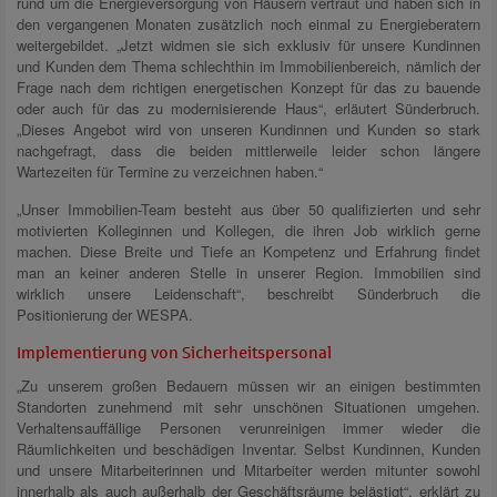
rund um die Energieversorgung von Häusern vertraut und haben sich in
den vergangenen Monaten zusätzlich noch einmal zu Energieberatern
weitergebildet. „Jetzt widmen sie sich exklusiv für unsere Kundinnen
und Kunden dem Thema schlechthin im Immobilienbereich, nämlich der
Frage nach dem richtigen energetischen Konzept für das zu bauende
oder auch für das zu modernisierende Haus“, erläutert Sünderbruch.
„Dieses Angebot wird von unseren Kundinnen und Kunden so stark
nachgefragt, dass die beiden mittlerweile leider schon längere
Wartezeiten für Termine zu verzeichnen haben.“
„Unser Immobilien-Team besteht aus über 50 qualifizierten und sehr
motivierten Kolleginnen und Kollegen, die ihren Job wirklich gerne
machen. Diese Breite und Tiefe an Kompetenz und Erfahrung findet
man an keiner anderen Stelle in unserer Region. Immobilien sind
wirklich unsere Leidenschaft“, beschreibt Sünderbruch die
Positionierung der WESPA.
Implementierung von Sicherheitspersonal
„Zu unserem großen Bedauern müssen wir an einigen bestimmten
Standorten zunehmend mit sehr unschönen Situationen umgehen.
Verhaltensauffällige Personen verunreinigen immer wieder die
Räumlichkeiten und beschädigen Inventar. Selbst Kundinnen, Kunden
und unsere Mitarbeiterinnen und Mitarbeiter werden mitunter sowohl
innerhalb als auch außerhalb der Geschäftsräume belästigt“, erklärt zu