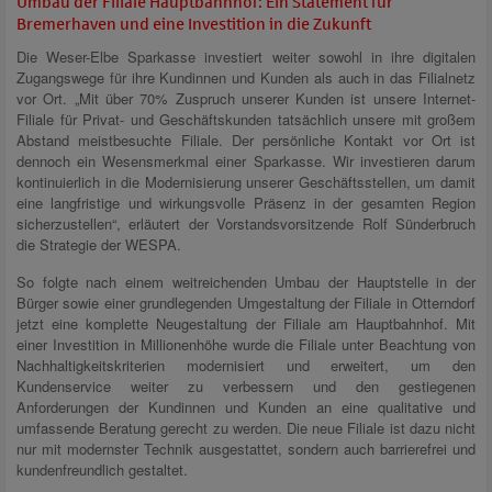
Umbau der Filiale Hauptbahnhof: Ein Statement für
Bremerhaven und eine Investition in die Zukunft
Die Weser-Elbe Sparkasse investiert weiter sowohl in ihre digitalen
Zugangswege für ihre Kundinnen und Kunden als auch in das Filialnetz
vor Ort. „Mit über 70% Zuspruch unserer Kunden ist unsere Internet-
Filiale für Privat- und Geschäftskunden tatsächlich unsere mit großem
Abstand meistbesuchte Filiale. Der persönliche Kontakt vor Ort ist
dennoch ein Wesensmerkmal einer Sparkasse. Wir investieren darum
kontinuierlich in die Modernisierung unserer Geschäftsstellen, um damit
eine langfristige und wirkungsvolle Präsenz in der gesamten Region
sicherzustellen“, erläutert der Vorstandsvorsitzende Rolf Sünderbruch
die Strategie der WESPA.
So folgte nach einem weitreichenden Umbau der Hauptstelle in der
Bürger sowie einer grundlegenden Umgestaltung der Filiale in Otterndorf
jetzt eine komplette Neugestaltung der Filiale am Hauptbahnhof. Mit
einer Investition in Millionenhöhe wurde die Filiale unter Beachtung von
Nachhaltigkeitskriterien modernisiert und erweitert, um den
Kundenservice weiter zu verbessern und den gestiegenen
Anforderungen der Kundinnen und Kunden an eine qualitative und
umfassende Beratung gerecht zu werden. Die neue Filiale ist dazu nicht
nur mit modernster Technik ausgestattet, sondern auch barrierefrei und
kundenfreundlich gestaltet.