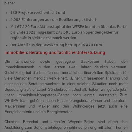
bisher
138 Projekte veröffentlicht und
4.002 Förderungen aus der Bevölkerung aktiviert
Mit 67.120 Euro Aktionskapital der WESPA konnten über das Portal
bis Ende 2023 insgesamt 273.590 Euro an Spendengelder für
regionale Projekte gesammelt werden.
Der Anteil aus der Bevölkerung betrug 206.470 Euro.
Immobilien: Beratung und fachliche Unterstützung
Die Zinswende sowie gestiegene Baukosten haben den
Immobilienerwerb in den letzten zwei Jahren deutlich verteuert.
Gleichzeitig hat die Inflation den monatlichen finanziellen Spielraum für
viele Menschen merklich verkleinert. „Einer umfassenden Planung und
einer soliden Beratung wachsen in einer solchen Situation noch mehr
Bedeutung zu“, erläutert Sünderbruch. „Deshalb haben wir gerade jetzt
unser Immobilien-Kompetenz-Center noch einmal verstärkt.“ Zum
WESPA-Team gehören neben Finanzierungsberaterinnen und -beratern,
Maklerinnen und Makler und den Wohncierges jetzt auch eine
Energieberaterin und ein Energieberater.
Christian Benndorf und Jennifer Weyerts-Polixa sind durch ihre
Ausbildung zum Schornsteinfeger ohnehin schon eng mit allen Themen