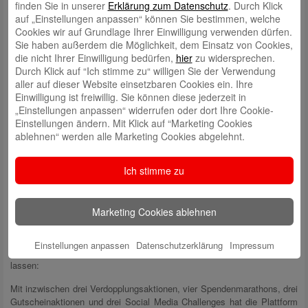
unsere beliebten digitalen Zugangswege für unsere Kundinnen und
finden Sie in unserer
Erklärung zum Datenschutz
. Durch Klick
Kunden, wie beispielweise das Telefon oder die Internetfiliale. So
auf „Einstellungen anpassen“ können Sie bestimmen, welche
bleiben wir auch weiterhin nah an den Menschen, bieten eine solide
Cookies wir auf Grundlage Ihrer Einwilligung verwenden dürfen.
Beratung, Betreuung und Service sowie eine vielfältige Erreichbarkeit“,
Sie haben außerdem die Möglichkeit, dem Einsatz von Cookies,
so Bernd Meenzen. Die Haltestellen der mobilen Geschäftsstelle stehen
die nicht Ihrer Einwilligung bedürfen,
hier
zu widersprechen.
unter
www.wespa.de
zur Verfügung.
Durch Klick auf “Ich stimme zu“ willigen Sie der Verwendung
aller auf dieser Website einsetzbaren Cookies ein. Ihre
Die WESPA ist einer der größten Förderer der Region
Einwilligung ist freiwillig. Sie können diese jederzeit in
„Einstellungen anpassen“ widerrufen oder dort Ihre Cookie-
Im vergangenen Jahr hat sich die WESPA für unsere Region besonders
Einstellungen ändern. Mit Klick auf “Marketing Cookies
stark gemacht. „Wir haben in 2023 Projekte mit einer
ablehnen“ werden alle Marketing Cookies abgelehnt.
Gesamtfördersumme von rund 600.000 Euro unterstützt“, berichtet zu
Putlitz. Damit wurden 172 Projekte aus den Bereichen Sport, Kunst und
Kultur, Umwelt und Soziales unterstützt.
Ich stimme zu
Darüber hinaus hat sich das regionale Spendenportal WirWunder
(
www.wirwunder.de/weser-elbe
) zu einem echten Erfolgsmodel
Marketing Cookies ablehnen
entwickelt. Im April 2021 mit einer Verdopplungsaktion gestartet,
eröffnet das Portal seither den heimischen Vereinen ungeahnte
Möglichkeiten der kurzfristigen Finanzierung ihrer Projekte. Jetzt – drei
Einstellungen anpassen
Datenschutzerklärung
Impressum
Jahre nach Veröffentlichung – kann sich die Bilanz wirklich sehen
lassen:
Mit inzwischen drei Verdopplungsaktionen, vier Spendenmarathons, drei
Gutscheinaktionen und drei Social Media Challenges hat die Plattform