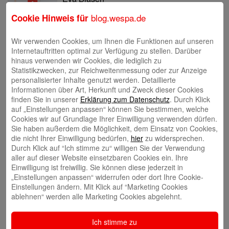
blog.wespa.de
Cookie Hinweis für
Wir verwenden Cookies, um Ihnen die Funktionen auf unseren
Internetauftritten optimal zur Verfügung zu stellen. Darüber
hinaus verwenden wir Cookies, die lediglich zu
Tina Blatz-Ruhnau
Statistikzwecken, zur Reichweitenmessung oder zur Anzeige
personalisierter Inhalte genutzt werden. Detaillierte
Informationen über Art, Herkunft und Zweck dieser Cookies
finden Sie in unserer
Erklärung zum Datenschutz
. Durch Klick
auf „Einstellungen anpassen“ können Sie bestimmen, welche
Cookies wir auf Grundlage Ihrer Einwilligung verwenden dürfen.
Sie haben außerdem die Möglichkeit, dem Einsatz von Cookies,
die nicht Ihrer Einwilligung bedürfen,
hier
zu widersprechen.
Annette Butzke
Durch Klick auf “Ich stimme zu“ willigen Sie der Verwendung
aller auf dieser Website einsetzbaren Cookies ein. Ihre
Einwilligung ist freiwillig. Sie können diese jederzeit in
„Einstellungen anpassen“ widerrufen oder dort Ihre Cookie-
Einstellungen ändern. Mit Klick auf “Marketing Cookies
ablehnen“ werden alle Marketing Cookies abgelehnt.
Ninia Käckenmester
Ich stimme zu