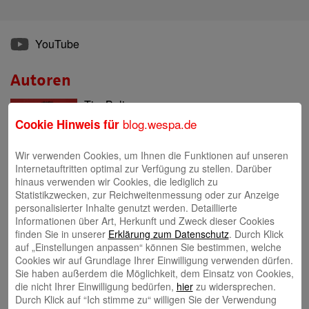
YouTube
Autoren
Tim Beling
blog.wespa.de
Cookie Hinweis für
Wir verwenden Cookies, um Ihnen die Funktionen auf unseren
Internetauftritten optimal zur Verfügung zu stellen. Darüber
hinaus verwenden wir Cookies, die lediglich zu
Statistikzwecken, zur Reichweitenmessung oder zur Anzeige
Eva Bläsen
personalisierter Inhalte genutzt werden. Detaillierte
Informationen über Art, Herkunft und Zweck dieser Cookies
finden Sie in unserer
Erklärung zum Datenschutz
. Durch Klick
auf „Einstellungen anpassen“ können Sie bestimmen, welche
Cookies wir auf Grundlage Ihrer Einwilligung verwenden dürfen.
Sie haben außerdem die Möglichkeit, dem Einsatz von Cookies,
die nicht Ihrer Einwilligung bedürfen,
hier
zu widersprechen.
Tina Blatz-Ruhnau
Durch Klick auf “Ich stimme zu“ willigen Sie der Verwendung