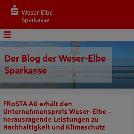
Der Blog der Weser-Elbe
Sparkasse
FRoSTA AG erhält den
Unternehmenspreis Weser-Elbe –
herausragende Leistungen zu
Nachhaltigkeit und Klimaschutz