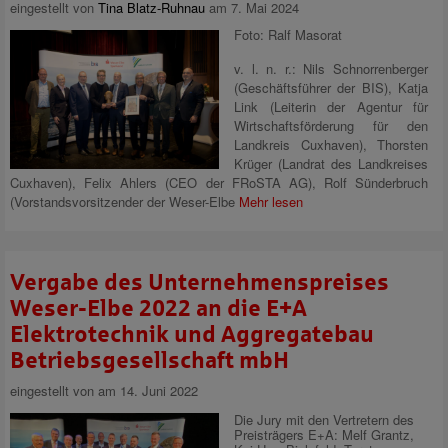
eingestellt von
Tina Blatz-Ruhnau
am 7. Mai 2024
Foto: Ralf Masorat
v. l. n. r.: Nils Schnorrenberger
(Geschäftsführer der BIS), Katja
Link (Leiterin der Agentur für
Wirtschaftsförderung für den
Landkreis Cuxhaven), Thorsten
Krüger (Landrat des Landkreises
Cuxhaven), Felix Ahlers (CEO der FRoSTA AG), Rolf Sünderbruch
(Vorstandsvorsitzender der Weser-Elbe
Mehr lesen
Vergabe des Unternehmenspreises
Weser-Elbe 2022 an die E+A
Elektrotechnik und Aggregatebau
Betriebsgesellschaft mbH
eingestellt von
am 14. Juni 2022
Die Jury mit den Vertretern des
Preisträgers E+A: Melf Grantz,