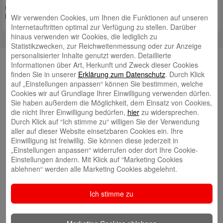
namhafte Auszeichnung. Der seit Generationen bestehende, von den
Mehr lesen
Wir verwenden Cookies, um Ihnen die Funktionen auf unseren
Internetauftritten optimal zur Verfügung zu stellen. Darüber
hinaus verwenden wir Cookies, die lediglich zu
Statistikzwecken, zur Reichweitenmessung oder zur Anzeige
personalisierter Inhalte genutzt werden. Detaillierte
YouTube
Informationen über Art, Herkunft und Zweck dieser Cookies
finden Sie in unserer
Erklärung zum Datenschutz
. Durch Klick
auf „Einstellungen anpassen“ können Sie bestimmen, welche
Autoren
Cookies wir auf Grundlage Ihrer Einwilligung verwenden dürfen.
Sie haben außerdem die Möglichkeit, dem Einsatz von Cookies,
Tim Beling
die nicht Ihrer Einwilligung bedürfen,
hier
zu widersprechen.
Durch Klick auf “Ich stimme zu“ willigen Sie der Verwendung
aller auf dieser Website einsetzbaren Cookies ein. Ihre
Einwilligung ist freiwillig. Sie können diese jederzeit in
„Einstellungen anpassen“ widerrufen oder dort Ihre Cookie-
Einstellungen ändern. Mit Klick auf “Marketing Cookies
ablehnen“ werden alle Marketing Cookies abgelehnt.
Eva Bläsen
Ich stimme zu