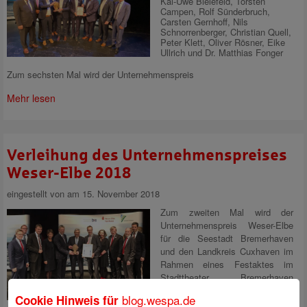
Kai-Uwe Bielefeld, Torsten
Campen, Rolf Sünderbruch,
Carsten Gernhoff, Nils
Schnorrenberger, Christian Quell,
Peter Klett, Oliver Rösner, Eike
Ullrich und Dr. Matthias Fonger
Zum sechsten Mal wird der Unternehmenspreis
Mehr lesen
Verleihung des Unternehmenspreises
Weser-Elbe 2018
eingestellt von
am 15. November 2018
Zum zweiten Mal wird der
Unternehmenspreis Weser-Elbe
für die Seestadt Bremerhaven
und den Landkreis Cuxhaven im
Rahmen eines Festaktes im
Stadttheater Bremerhaven
verliehen. In diesem Jahr erhält
blog.wespa.de
Cookie Hinweis für
die Hof Junkernhose GbR die