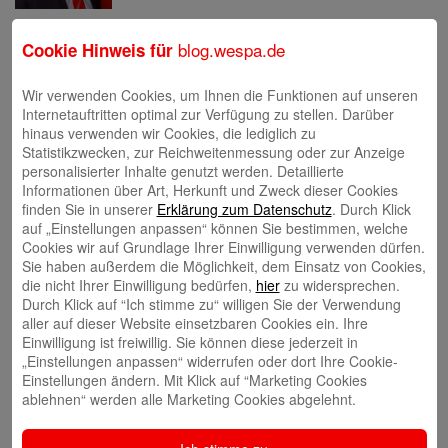
Eva Bläsen
blog.wespa.de
Cookie Hinweis für
Wir verwenden Cookies, um Ihnen die Funktionen auf unseren
Internetauftritten optimal zur Verfügung zu stellen. Darüber
hinaus verwenden wir Cookies, die lediglich zu
Statistikzwecken, zur Reichweitenmessung oder zur Anzeige
Tina Blatz-Ruhnau
personalisierter Inhalte genutzt werden. Detaillierte
Informationen über Art, Herkunft und Zweck dieser Cookies
finden Sie in unserer
Erklärung zum Datenschutz
. Durch Klick
auf „Einstellungen anpassen“ können Sie bestimmen, welche
Cookies wir auf Grundlage Ihrer Einwilligung verwenden dürfen.
Sie haben außerdem die Möglichkeit, dem Einsatz von Cookies,
die nicht Ihrer Einwilligung bedürfen,
hier
zu widersprechen.
Durch Klick auf “Ich stimme zu“ willigen Sie der Verwendung
Annette Butzke
aller auf dieser Website einsetzbaren Cookies ein. Ihre
Einwilligung ist freiwillig. Sie können diese jederzeit in
„Einstellungen anpassen“ widerrufen oder dort Ihre Cookie-
Einstellungen ändern. Mit Klick auf “Marketing Cookies
ablehnen“ werden alle Marketing Cookies abgelehnt.
Ninia Käckenmester