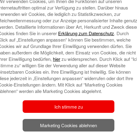
Wir verwenden Cookies, um Ihnen die Funktionen auf unseren
Internetauftritten optimal zur Verfügung zu stellen. Darüber hinaus
verwenden wir Cookies, die lediglich zu Statistikzwecken, zur
Reichweitenmessung oder zur Anzeige personalisierter Inhalte genutz
werden. Detaillierte Informationen über Art, Herkunft und Zweck diese
üler werden Medienscouts
Cookies finden Sie in unserer
Erklärung zum Datenschutz
. Durch
Klick auf „Einstellungen anpassen“ können Sie bestimmen, welche
Cookies wir auf Grundlage Ihrer Einwilligung verwenden dürfen. Sie
Im Zuge des von der Landesinitiative
haben außerdem die Möglichkeit, dem Einsatz von Cookies, die nicht
n-21 initiierten Projektes
Ihrer Einwilligung bedürfen,
hier
zu widersprechen. Durch Klick auf “Ic
„Medienscouts Niedersachsen“
stimme zu“ willigen Sie der Verwendung aller auf dieser Website
nehmen jeweils vier Schülerinnen und
einsetzbaren Cookies ein. Ihre Einwilligung ist freiwillig. Sie können
diese jederzeit in „Einstellungen anpassen“ widerrufen oder dort Ihre
Schüler sowie je zwei Lehrkräfte der
Cookie-Einstellungen ändern. Mit Klick auf “Marketing Cookies
Oberschule Langen, der Oberschule
ablehnen“ werden alle Marketing Cookies abgelehnt.
Beverstedt, der Hermann-Allmers-
Schule Hagen sowie des Gymnasiums
Ich stimme zu
ihe teil, die sie
Mehr lesen
Ne
Marketing Cookies ablehnen
S
nprojekt geht an die Hermann-
B