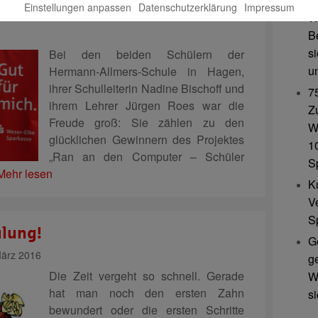
Einstellungen anpassen
Datenschutzerklärung
Impressum
gen
W
B
s
Bei den beiden Schülern der
u
Hermann-Allmers-Schule in Hagen,
ihrer Schulleiterin Nadine Bischoff und
7
ihrem Lehrer Jürgen Roes war die
Z
Freude groß: Sie zählen zu den
W
glücklichen Gewinnern des Projektes
10
„Ran an den Computer – Schüler
S
Mehr lesen
K
V
S
ulung!
G
ärz 2016
g
Die Zeit vergeht so schnell. Gerade
W
hat man noch den ersten Zahn
s
bewundert oder die ersten Schritte