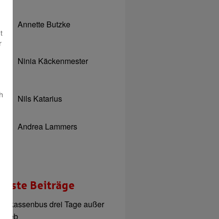
Annette Butzke
t
r
Ninia Käckenmester
h
Nils Katarius
Andrea Lammers
ueste Beiträge
parkassenbus drei Tage außer
etrieb