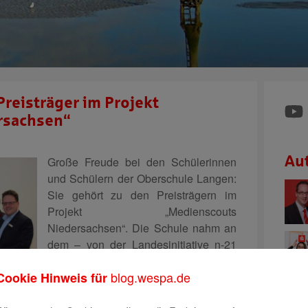
reisträger im Projekt
rsachsen“
Au
Große Freude bei den Schülerinnen
und Schülern der Oberschule Langen:
Sie gehört zu den Preisträgern im
Projekt „Medienscouts
Niedersachsen“. Die Schule nahm an
dem – von der Landes­initiative n-21
initiierten und vom
blog.wespa.de
Cookie Hinweis für
Sparkassenverband Niedersachsen
geförderten – Projekt teil.