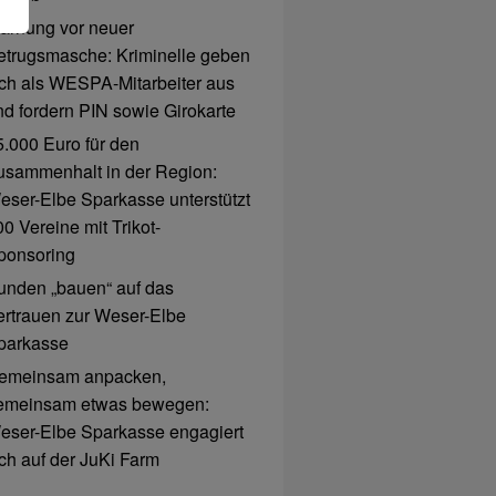
arnung vor neuer
etrugsmasche: Kriminelle geben
ich als WESPA-Mitarbeiter aus
nd fordern PIN sowie Girokarte
5.000 Euro für den
usammenhalt in der Region:
eser-Elbe Sparkasse unterstützt
0 Vereine mit Trikot-
ponsoring
unden „bauen“ auf das
ertrauen zur Weser-Elbe
parkasse
emeinsam anpacken,
emeinsam etwas bewegen:
eser-Elbe Sparkasse engagiert
ich auf der JuKi Farm