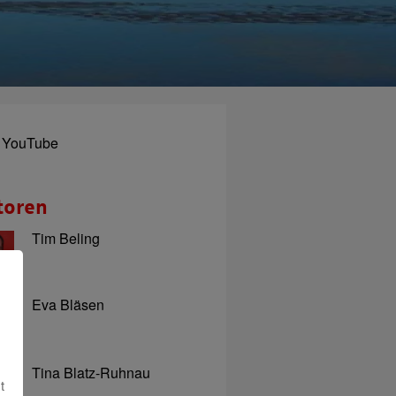
YouTube
toren
Tim Beling
Eva Bläsen
Tina Blatz-Ruhnau
t