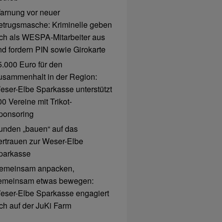
arnung vor neuer
etrugsmasche: Kriminelle geben
ich als WESPA-Mitarbeiter aus
nd fordern PIN sowie Girokarte
5.000 Euro für den
usammenhalt in der Region:
eser-Elbe Sparkasse unterstützt
0 Vereine mit Trikot-
ponsoring
unden „bauen“ auf das
ertrauen zur Weser-Elbe
parkasse
emeinsam anpacken,
emeinsam etwas bewegen:
eser-Elbe Sparkasse engagiert
ich auf der JuKi Farm