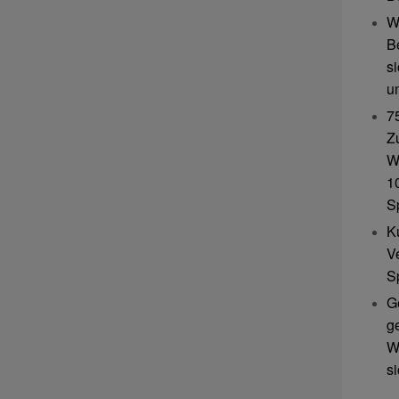
W
B
s
u
7
Z
W
10
S
K
V
S
G
g
W
s