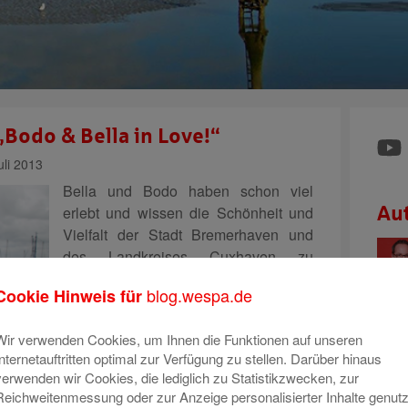
„Bodo & Bella in Love!“
li 2013
Bella und Bodo haben schon viel
erlebt und wissen die Schönheit und
Au
Vielfalt der Stadt Bremerhaven und
des Landkreises Cuxhaven zu
schätzen. Apropos Schönheit. Bodo
blog.wespa.de
Cookie Hinweis für
hat noch nie so etwas schönes
gesehen wie seine Bella. Doch er traut
Wir verwenden Cookies, um Ihnen die Funktionen auf unseren
sich einfach
Mehr lesen
Internetauftritten optimal zur Verfügung zu stellen. Darüber hinaus
verwenden wir Cookies, die lediglich zu Statistikzwecken, zur
Reichweitenmessung oder zur Anzeige personalisierter Inhalte genutz