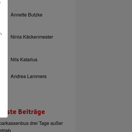
r
Annette Butzke
h
Ninia Käckenmester
Nils Katarius
Andrea Lammers
ueste Beiträge
parkassenbus drei Tage außer
etrieb