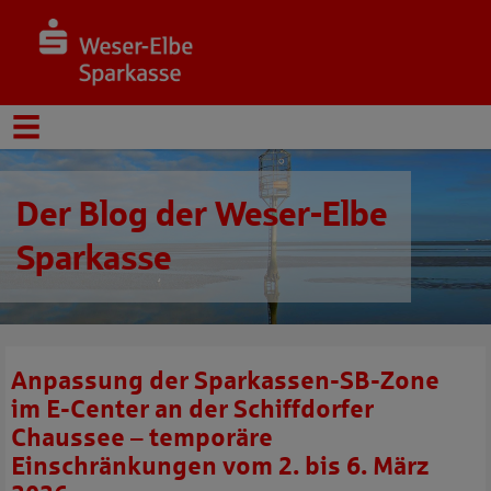
Der Blog der Weser-Elbe
Sparkasse
Anpassung der Sparkassen-SB-Zone
im E-Center an der Schiffdorfer
Chaussee – temporäre
Einschränkungen vom 2. bis 6. März