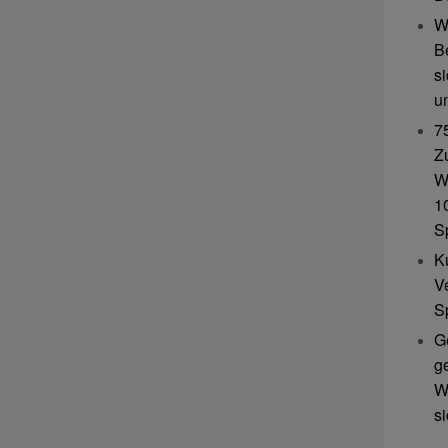
W
B
s
u
7
Z
W
10
S
K
V
S
G
g
W
s