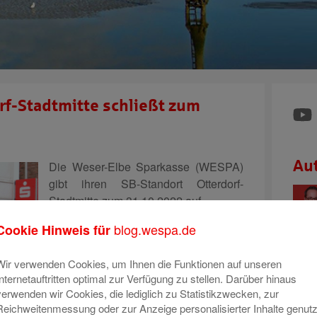
rf-Stadtmitte schließt zum
Au
Die Weser-Elbe Sparkasse (WESPA)
gibt ihren SB-Standort Otterdorf-
Stadtmitte zum 31.10.2022 auf.
Der SB-Standort Otterndorf-Stadtmitte
blog.wespa.de
Cookie Hinweis für
befindet sich in unmittelbarer Nähe zur
modernisierten Filiale Otterndorf (rund
Wir verwenden Cookies, um Ihnen die Funktionen auf unseren
Internetauftritten optimal zur Verfügung zu stellen. Darüber hinaus
500 Meter). Dort ist eine hochmoderne,
verwenden wir Cookies, die lediglich zu Statistikzwecken, zur
barrierefreie und quantitativ gute
Reichweitenmessung oder zur Anzeige personalisierter Inhalte genutz
Ausstattung vorhanden. Dies führt zu