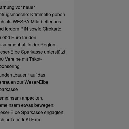
arnung vor neuer
etrugsmasche: Kriminelle geben
ich als WESPA-Mitarbeiter aus
nd fordern PIN sowie Girokarte
5.000 Euro für den
usammenhalt in der Region:
eser-Elbe Sparkasse unterstützt
0 Vereine mit Trikot-
ponsoring
unden „bauen“ auf das
ertrauen zur Weser-Elbe
parkasse
emeinsam anpacken,
emeinsam etwas bewegen:
eser-Elbe Sparkasse engagiert
ich auf der JuKi Farm