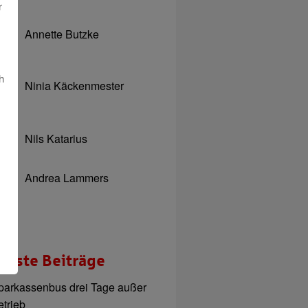
r
Annette Butzke
h
Ninia Käckenmester
Nils Katarius
Andrea Lammers
ueste Beiträge
parkassenbus drei Tage außer
etrieb