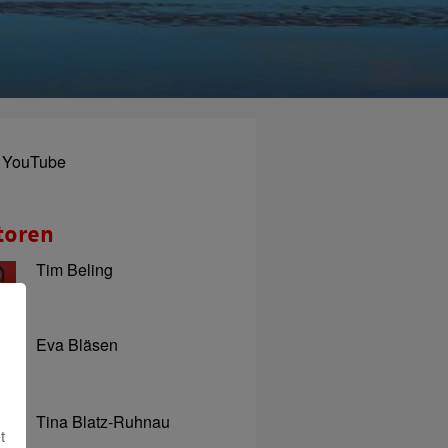
YouTube
toren
Tim Beling
Eva Bläsen
Tina Blatz-Ruhnau
t