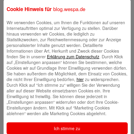
blog.wespa.de
Cookie Hinweis für
Wir verwenden Cookies, um Ihnen die Funktionen auf unseren
Internetauftritten optimal zur Verfügung zu stellen. Darüber
hinaus verwenden wir Cookies, die lediglich zu
Tina Blatz-Ruhnau
Statistikzwecken, zur Reichweitenmessung oder zur Anzeige
personalisierter Inhalte genutzt werden. Detaillierte
Informationen über Art, Herkunft und Zweck dieser Cookies
finden Sie in unserer
Erklärung zum Datenschutz
. Durch Klick
auf „Einstellungen anpassen“ können Sie bestimmen, welche
Cookies wir auf Grundlage Ihrer Einwilligung verwenden dürfen.
Sie haben außerdem die Möglichkeit, dem Einsatz von Cookies,
Annette Butzke
die nicht Ihrer Einwilligung bedürfen,
hier
zu widersprechen.
Durch Klick auf “Ich stimme zu“ willigen Sie der Verwendung
aller auf dieser Website einsetzbaren Cookies ein. Ihre
Einwilligung ist freiwillig. Sie können diese jederzeit in
„Einstellungen anpassen“ widerrufen oder dort Ihre Cookie-
Einstellungen ändern. Mit Klick auf “Marketing Cookies
ablehnen“ werden alle Marketing Cookies abgelehnt.
Ninia Käckenmester
Ich stimme zu