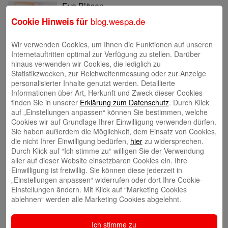
Eva Bläsen
blog.wespa.de
Cookie Hinweis für
Wir verwenden Cookies, um Ihnen die Funktionen auf unseren
Internetauftritten optimal zur Verfügung zu stellen. Darüber
hinaus verwenden wir Cookies, die lediglich zu
Statistikzwecken, zur Reichweitenmessung oder zur Anzeige
Tina Blatz-Ruhnau
personalisierter Inhalte genutzt werden. Detaillierte
Informationen über Art, Herkunft und Zweck dieser Cookies
finden Sie in unserer
Erklärung zum Datenschutz
. Durch Klick
auf „Einstellungen anpassen“ können Sie bestimmen, welche
Cookies wir auf Grundlage Ihrer Einwilligung verwenden dürfen.
Sie haben außerdem die Möglichkeit, dem Einsatz von Cookies,
die nicht Ihrer Einwilligung bedürfen,
hier
zu widersprechen.
Annette Butzke
Durch Klick auf “Ich stimme zu“ willigen Sie der Verwendung
aller auf dieser Website einsetzbaren Cookies ein. Ihre
Einwilligung ist freiwillig. Sie können diese jederzeit in
„Einstellungen anpassen“ widerrufen oder dort Ihre Cookie-
Einstellungen ändern. Mit Klick auf “Marketing Cookies
ablehnen“ werden alle Marketing Cookies abgelehnt.
Ninia Käckenmester
Ich stimme zu