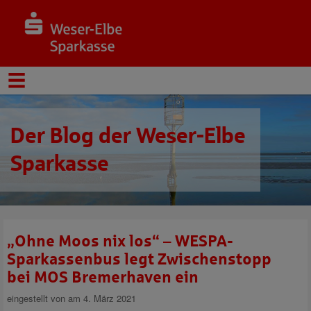
Der Blog der Weser-Elbe
Sparkasse
„Ohne Moos nix los“ – WESPA-
Sparkassenbus legt Zwischenstopp
bei MOS Bremerhaven ein
eingestellt von
am 4. März 2021