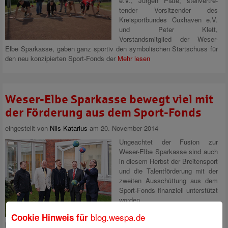
e.V., Jürgen Plate, stellvertre­
tender Vorsitzender des
Kreisportbundes Cuxhaven e.V.
und Peter Klett,
Vorstandsmitglied der Weser-
Elbe Sparkasse, gaben ganz sportiv den symbolischen Startschuss für
den neu konzipierten Sport-Fonds der
Mehr lesen
Weser-Elbe Sparkasse bewegt viel mit
der Förderung aus dem Sport-Fonds
eingestellt von
Nils Katarius
am 20. November 2014
Ungeachtet der Fusion zur
Weser-Elbe Sparkasse sind auch
in diesem Herbst der Breitensport
und die Talentförderung mit der
zweiten Ausschüttung aus dem
Sport-Fonds finanziell unterstützt
worden.
blog.wespa.de
Cookie Hinweis für
Das gemeinsam mit dem Kreissportbund Cuxhaven vor über zehn