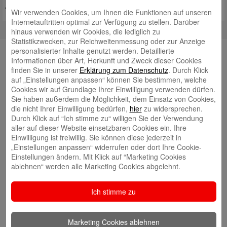
Jahren ins Leben gerufene
Mehr lesen
Wir verwenden Cookies, um Ihnen die Funktionen auf unseren
Internetauftritten optimal zur Verfügung zu stellen. Darüber
hinaus verwenden wir Cookies, die lediglich zu
Statistikzwecken, zur Reichweitenmessung oder zur Anzeige
personalisierter Inhalte genutzt werden. Detaillierte
YouTube
Informationen über Art, Herkunft und Zweck dieser Cookies
finden Sie in unserer
Erklärung zum Datenschutz
. Durch Klick
auf „Einstellungen anpassen“ können Sie bestimmen, welche
Autoren
Cookies wir auf Grundlage Ihrer Einwilligung verwenden dürfen.
Sie haben außerdem die Möglichkeit, dem Einsatz von Cookies,
Tim Beling
die nicht Ihrer Einwilligung bedürfen,
hier
zu widersprechen.
Durch Klick auf “Ich stimme zu“ willigen Sie der Verwendung
aller auf dieser Website einsetzbaren Cookies ein. Ihre
Einwilligung ist freiwillig. Sie können diese jederzeit in
„Einstellungen anpassen“ widerrufen oder dort Ihre Cookie-
Einstellungen ändern. Mit Klick auf “Marketing Cookies
ablehnen“ werden alle Marketing Cookies abgelehnt.
Eva Bläsen
Ich stimme zu
Marketing Cookies ablehnen