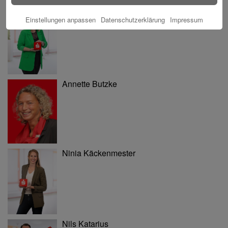
Tina Blatz-Ruhnau
Einstellungen anpassen
Datenschutzerklärung
Impressum
Annette Butzke
Ninia Käckenmester
Nils Katarius