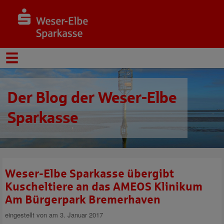
Der Blog der Weser-Elbe
Sparkasse
Weser-Elbe Sparkasse übergibt
Kuscheltiere an das AMEOS Klinikum
Am Bürgerpark Bremerhaven
eingestellt von
am 3. Januar 2017