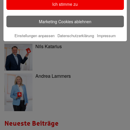
Ich stimme zu
Ninia Käckenmester
Marketing Cookies ablehnen
Einstellungen anpassen
Datenschutzerklärung
Impressum
Nils Katarius
Andrea Lammers
Neueste Beiträge