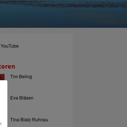
YouTube
toren
Tim Beling
Eva Bläsen
Tina Blatz-Ruhnau
t