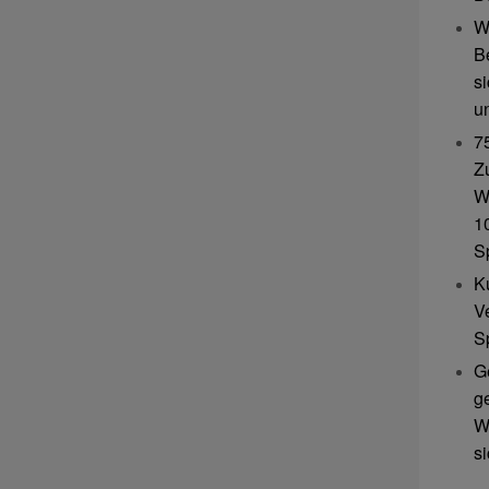
W
B
s
u
7
Z
W
10
S
K
V
S
G
g
W
s