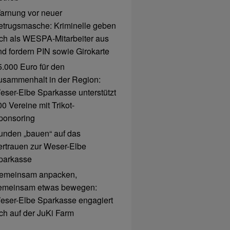
arnung vor neuer
etrugsmasche: Kriminelle geben
ich als WESPA-Mitarbeiter aus
nd fordern PIN sowie Girokarte
5.000 Euro für den
usammenhalt in der Region:
eser-Elbe Sparkasse unterstützt
0 Vereine mit Trikot-
ponsoring
unden „bauen“ auf das
ertrauen zur Weser-Elbe
parkasse
emeinsam anpacken,
emeinsam etwas bewegen:
eser-Elbe Sparkasse engagiert
ich auf der JuKi Farm