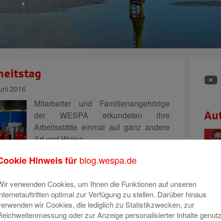
heitstag
uni 2016
Mitarbeiter und Familienangehörige
der WESPA erkundeten ihre
Au
Arbeitsstätte einmal auf ganz andere
Art und Weise.
blog.wespa.de
Cookie Hinweis für
In zahlreichen Kursen und
Informationsständen hatten sie an
Wir verwenden Cookies, um Ihnen die Funktionen auf unseren
unsem Gesundheitstag die
Internetauftritten optimal zur Verfügung zu stellen. Darüber hinaus
dheit zu tun.
verwenden wir Cookies, die lediglich zu Statistikzwecken, zur
Reichweitenmessung oder zur Anzeige personalisierter Inhalte genutz