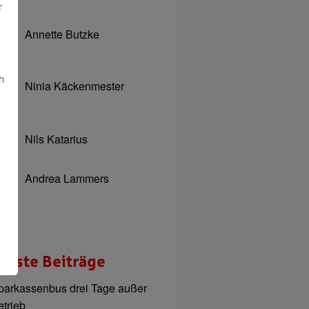
r
Annette Butzke
h
Ninia Käckenmester
Nils Katarius
Andrea Lammers
ueste Beiträge
parkassenbus drei Tage außer
etrieb