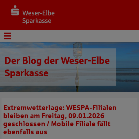
Der Blog der Weser-Elbe
Sparkasse
Extremwetterlage: WESPA-Filialen
bleiben am Freitag, 09.01.2026
geschlossen / Mobile Filiale fällt
ebenfalls aus