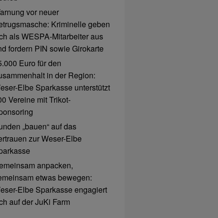
arnung vor neuer
etrugsmasche: Kriminelle geben
ich als WESPA-Mitarbeiter aus
nd fordern PIN sowie Girokarte
5.000 Euro für den
usammenhalt in der Region:
eser-Elbe Sparkasse unterstützt
0 Vereine mit Trikot-
ponsoring
unden „bauen“ auf das
ertrauen zur Weser-Elbe
parkasse
emeinsam anpacken,
emeinsam etwas bewegen:
eser-Elbe Sparkasse engagiert
ich auf der JuKi Farm