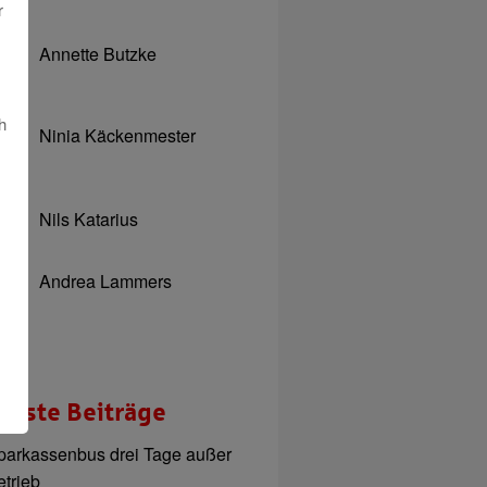
r
Annette Butzke
h
Ninia Käckenmester
Nils Katarius
Andrea Lammers
ueste Beiträge
parkassenbus drei Tage außer
etrieb