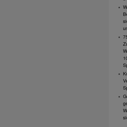
W
B
s
u
7
Z
W
10
S
K
V
S
G
g
W
s