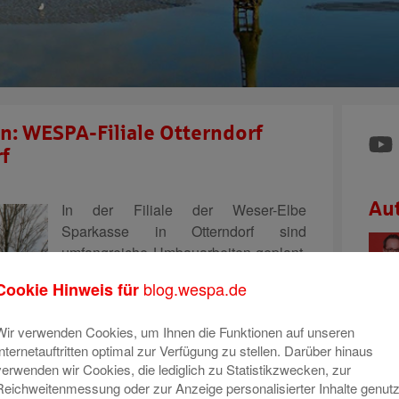
n: WESPA-Filiale Otterndorf
rf
Au
In der Filiale der Weser-Elbe
Sparkasse in Otterndorf sind
umfangreiche Umbauarbeiten geplant.
Die Filiale soll zu einem modernen
blog.wespa.de
Cookie Hinweis für
und optimal für die Beratung
ausgestatteten Standort werden und
Wir verwenden Cookies, um Ihnen die Funktionen auf unseren
die Brücke zwischen der digitalen und
Internetauftritten optimal zur Verfügung zu stellen. Darüber hinaus
stationären Sparkasse bilden. Die
verwenden wir Cookies, die lediglich zu Statistikzwecken, zur
Umbauarbeiten sind ein
Mehr lesen
Reichweitenmessung oder zur Anzeige personalisierter Inhalte genutz