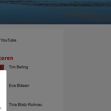
YouTube
toren
Tim Beling
Eva Bläsen
Tina Blatz-Ruhnau
t