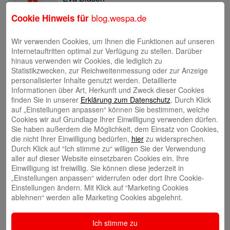
blog.wespa.de
Cookie Hinweis für
Wir verwenden Cookies, um Ihnen die Funktionen auf unseren
Internetauftritten optimal zur Verfügung zu stellen. Darüber
hinaus verwenden wir Cookies, die lediglich zu
Tina Blatz-Ruhnau
Statistikzwecken, zur Reichweitenmessung oder zur Anzeige
personalisierter Inhalte genutzt werden. Detaillierte
Informationen über Art, Herkunft und Zweck dieser Cookies
finden Sie in unserer
Erklärung zum Datenschutz
. Durch Klick
auf „Einstellungen anpassen“ können Sie bestimmen, welche
Cookies wir auf Grundlage Ihrer Einwilligung verwenden dürfen.
Sie haben außerdem die Möglichkeit, dem Einsatz von Cookies,
die nicht Ihrer Einwilligung bedürfen,
hier
zu widersprechen.
Annette Butzke
Durch Klick auf “Ich stimme zu“ willigen Sie der Verwendung
aller auf dieser Website einsetzbaren Cookies ein. Ihre
Einwilligung ist freiwillig. Sie können diese jederzeit in
„Einstellungen anpassen“ widerrufen oder dort Ihre Cookie-
Einstellungen ändern. Mit Klick auf “Marketing Cookies
ablehnen“ werden alle Marketing Cookies abgelehnt.
Ninia Käckenmester
Ich stimme zu