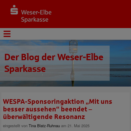
Der Blog der Weser-Elbe
Sparkasse
WESPA-Sponsoringaktion „Mit uns
besser aussehen“ beendet –
überwältigende Resonanz
eingestellt von
Tina Blatz-Ruhnau
am 21. Mai 2025