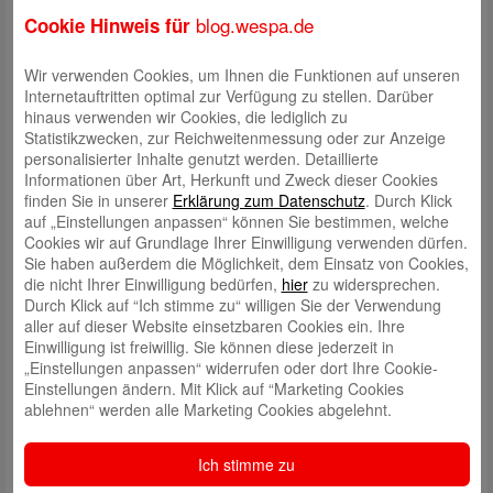
Schritte sollten Sie gut planen, wenn Sie langfristig das Beste aus
blog.wespa.de
Cookie Hinweis für
Ihrem Geld machen möchten – nämlich mehr. Mit dem richtigen
Finanzpartner an Ihrer Seite ist das einfacher als Sie denken.
Wir verwenden Cookies, um Ihnen die Funktionen auf unseren
Machen Sie mit uns Ihren persönlichen Finanz-Check. Da lernen Sie
Internetauftritten optimal zur Verfügung zu stellen. Darüber
unser volles Programm kennen und werden professionell beraten
hinaus verwenden wir Cookies, die lediglich zu
www.wespa.de/zukunft
.
Statistikzwecken, zur Reichweitenmessung oder zur Anzeige
personalisierter Inhalte genutzt werden. Detaillierte
Informationen über Art, Herkunft und Zweck dieser Cookies
finden Sie in unserer
Erklärung zum Datenschutz
. Durch Klick
auf „Einstellungen anpassen“ können Sie bestimmen, welche
Cookies wir auf Grundlage Ihrer Einwilligung verwenden dürfen.
Sie haben außerdem die Möglichkeit, dem Einsatz von Cookies,
Schreibe einen Kommentar
die nicht Ihrer Einwilligung bedürfen,
hier
zu widersprechen.
Deine E-Mail-Adresse wird nicht veröffentlicht.
Erforderliche Felder
Durch Klick auf “Ich stimme zu“ willigen Sie der Verwendung
sind mit
*
markiert
aller auf dieser Website einsetzbaren Cookies ein. Ihre
Einwilligung ist freiwillig. Sie können diese jederzeit in
„Einstellungen anpassen“ widerrufen oder dort Ihre Cookie-
Einstellungen ändern. Mit Klick auf “Marketing Cookies
ablehnen“ werden alle Marketing Cookies abgelehnt.
Ich stimme zu