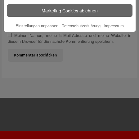
Name
*
Marketing Cookies ablehnen
E-Mail
*
Website
Einstellungen anpassen
Datenschutzerklärung
Impressum
Meinen Namen, meine E-Mail-Adresse und meine Website in
diesem Browser für die nächste Kommentierung speichern.