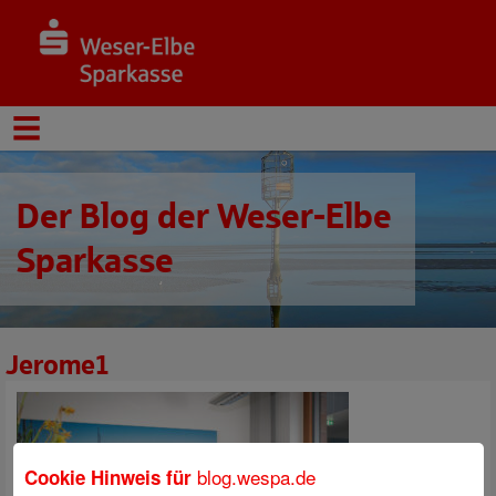
Der Blog der Weser-Elbe
Sparkasse
Jerome1
blog.wespa.de
Cookie Hinweis für