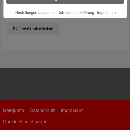
Meinen Namen, meine E-Mail-Adresse und meine Website in
Einstellungen anpassen
Datenschutzerklärung
Impressum
diesem Browser für die nächste Kommentierung speichern.
Netiquette
Datenschutz
Impressum
Cookie-Einstellungen