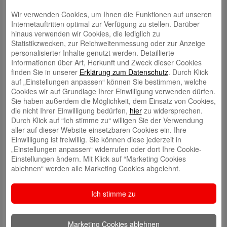
Wir verwenden Cookies, um Ihnen die Funktionen auf unseren
Internetauftritten optimal zur Verfügung zu stellen. Darüber
hinaus verwenden wir Cookies, die lediglich zu
Statistikzwecken, zur Reichweitenmessung oder zur Anzeige
personalisierter Inhalte genutzt werden. Detaillierte
Informationen über Art, Herkunft und Zweck dieser Cookies
finden Sie in unserer
Erklärung zum Datenschutz
. Durch Klick
auf „Einstellungen anpassen“ können Sie bestimmen, welche
Schreibe einen Kommentar
Cookies wir auf Grundlage Ihrer Einwilligung verwenden dürfen.
Deine E-Mail-Adresse wird nicht veröffentlicht.
Erforderliche Felder
Sie haben außerdem die Möglichkeit, dem Einsatz von Cookies,
sind mit
*
markiert
die nicht Ihrer Einwilligung bedürfen,
hier
zu widersprechen.
Durch Klick auf “Ich stimme zu“ willigen Sie der Verwendung
aller auf dieser Website einsetzbaren Cookies ein. Ihre
Einwilligung ist freiwillig. Sie können diese jederzeit in
„Einstellungen anpassen“ widerrufen oder dort Ihre Cookie-
Einstellungen ändern. Mit Klick auf “Marketing Cookies
ablehnen“ werden alle Marketing Cookies abgelehnt.
Name
*
Ich stimme zu
E-Mail
*
Marketing Cookies ablehnen
Website