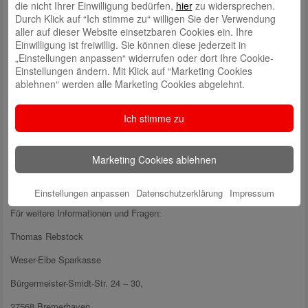
die nicht Ihrer Einwilligung bedürfen,
hier
zu widersprechen.
Durch Klick auf “Ich stimme zu“ willigen Sie der Verwendung
aller auf dieser Website einsetzbaren Cookies ein. Ihre
Die Deutsche Teddy-Stiftung wurde 1998 als Sektion von Good Bears of
Einwilligung ist freiwillig. Sie können diese jederzeit in
the World gegründet. Sie hat bis jetzt mehr als 185.000 Teddybären an
„Einstellungen anpassen“ widerrufen oder dort Ihre Cookie-
Kinder in Not in ganz Deutschland verteilt. In knapp 400 Städten,
Einstellungen ändern. Mit Klick auf “Marketing Cookies
Gemeinden und Landkreisen kommen sie zum Einsatz.
ablehnen“ werden alle Marketing Cookies abgelehnt.
Ich stimme zu
(Auf dem Foto v.l.n.r.: Silvia Bast, Förderverein für polizeiliche
Prävention und Polizeigeschichte e. V., Peter Klett,
Vorstandsvorsitzender der Weser-Elbe Sparkasse und Stadtrat Jörn
Marketing Cookies ablehnen
Hoffmann, Dezernent der Feuerwehr Bremerhaven)
Einstellungen anpassen
Datenschutzerklärung
Impressum
Für weitere Informationen und Fragen:
Thomas Rebstock
Weser-Elbe Sparkasse
Bürgermeister-Smidt-Str. 24 – 30,
27568 Bremerhaven