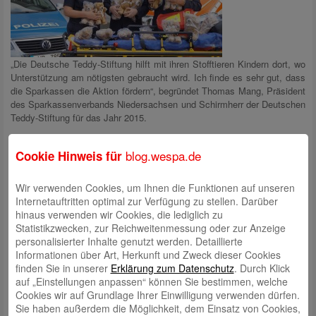
„Die Deutsche Teddy-Stiftung hilft mit ihren Stofftieren Kindern dort, wo
Unterstützung am nötigsten gebraucht wird. Ich finde es sehr gut, dass
die Sparkassen die Aktion fördern“, begründet Thomas Mang, Präsident
des Sparkassenverbands Niedersachsen und Schirmherr der Deutschen
Teddy-Stiftung für das Jahr 2015.
„Ein kleiner Bär mit ganz besonderen Fähigkeiten. Er ist Tröster,
blog.wespa.de
Cookie Hinweis für
Mutmacher und Zuhörer. Er kann sogar in schwierigen Situationen ein
Lächeln ins Gesicht der Kinder zaubern und hilft ihnen in ihrem Kummer
da weiter, wo wir an unsere Grenzen stoßen“, hebt Silvia Bast vom
Wir verwenden Cookies, um Ihnen die Funktionen auf unseren
Förderverein für polizeiliche Prävention und Polizei-geschichte e. V., die
Internetauftritten optimal zur Verfügung zu stellen. Darüber
Bedeutung der Teddys hervor.
hinaus verwenden wir Cookies, die lediglich zu
Statistikzwecken, zur Reichweitenmessung oder zur Anzeige
personalisierter Inhalte genutzt werden. Detaillierte
Informationen über Art, Herkunft und Zweck dieser Cookies
„Die Mitarbeiter im Rettungsdienst erleben des Öfteren, wie hilfreich so
finden Sie in unserer
Erklärung zum Datenschutz
. Durch Klick
ein flauschiger Bär bei einem Einsatz für die Beruhigung der Kinder sein
auf „Einstellungen anpassen“ können Sie bestimmen, welche
kann. Wir bedanken uns für die wirkungsvolle Unterstützung“, so
Cookies wir auf Grundlage Ihrer Einwilligung verwenden dürfen.
Stadtrat Jörn Hoffmann bei der Übergabe auf dem Gelände der
Sie haben außerdem die Möglichkeit, dem Einsatz von Cookies,
Zentralen Feuerwache Bremerhaven.