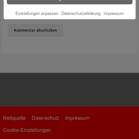
Meinen Namen, meine E-Mail-Adresse und meine Website in
Einstellungen anpassen
Datenschutzerklärung
Impressum
diesem Browser für die nächste Kommentierung speichern.
Netiquette
Datenschutz
Impressum
Cookie-Einstellungen