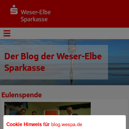
Der Blog der Weser-Elbe
Sparkasse
Eulenspende
blog.wespa.de
Cookie Hinweis für