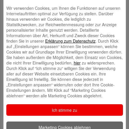
Wir verwenden Cookies, um Ihnen die Funktionen auf unseren
Internetauftritten optimal zur Verfügung zu stellen. Darüber
hinaus verwenden wir Cookies, die lediglich zu
Statistikzwecken, zur Reichweitenmessung oder zur Anzeige
personalisierter Inhalte genutzt werden. Detaillierte
Informationen über Art, Herkunft und Zweck dieser Cookies
finden Sie in unserer
Erklärung zum Datenschutz
. Durch Klick
auf „Einstellungen anpassen“ können Sie bestimmen, welche
Schreibe einen Kommentar
Cookies wir auf Grundlage Ihrer Einwilligung verwenden dürfen.
Deine E-Mail-Adresse wird nicht veröffentlicht.
Erforderliche Felder
Sie haben außerdem die Möglichkeit, dem Einsatz von Cookies,
sind mit
*
markiert
die nicht Ihrer Einwilligung bedürfen,
hier
zu widersprechen.
Durch Klick auf “Ich stimme zu“ willigen Sie der Verwendung
aller auf dieser Website einsetzbaren Cookies ein. Ihre
Einwilligung ist freiwillig. Sie können diese jederzeit in
„Einstellungen anpassen“ widerrufen oder dort Ihre Cookie-
Einstellungen ändern. Mit Klick auf “Marketing Cookies
ablehnen“ werden alle Marketing Cookies abgelehnt.
Name
*
Ich stimme zu
E-Mail
*
Marketing Cookies ablehnen
Website