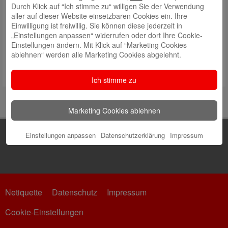
Durch Klick auf “Ich stimme zu“ willigen Sie der Verwendung
aller auf dieser Website einsetzbaren Cookies ein. Ihre
Einwilligung ist freiwillig. Sie können diese jederzeit in
„Einstellungen anpassen“ widerrufen oder dort Ihre Cookie-
Einstellungen ändern. Mit Klick auf “Marketing Cookies
ablehnen“ werden alle Marketing Cookies abgelehnt.
Foto: WESPA / Schimanke
Ich stimme zu
Marketing Cookies ablehnen
Einstellungen anpassen
Datenschutzerklärung
Impressum
Netiquette
Datenschutz
Impressum
Cookie-Einstellungen