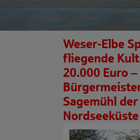
Weser-Elbe Sp
fliegende Kult
20.000 Euro –
Bürgermeiste
Sagemühl der
Nordseeküste