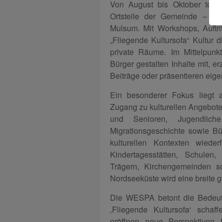
Von August bis Oktober tour
Ortsteile der Gemeinde – d
Mulsum. Mit Workshops, Auftri
„Fliegende Kultursofa“ Kultur 
private Räume. Im Mittelpunkt
Bürger gestalten Inhalte mit, e
Beiträge oder präsentieren eige
Ein besonderer Fokus liegt a
Zugang zu kulturellen Angebote
und Senioren, Jugendlic
Migrationsgeschichte sowie Bü
kulturellen Kontexten wied
Kindertagesstätten, Schulen,
Trägern, Kirchengemeinden s
Nordseeküste wird eine breite g
Die WESPA betont die Bedeutu
‚Fliegende Kultursofa‘ schaff
eröffnen neue Perspektiven fü