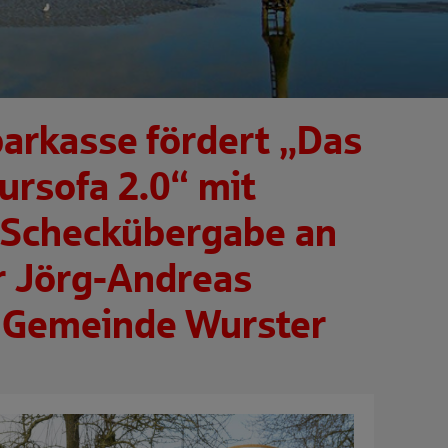
arkasse fördert „Das
ursofa 2.0“ mit
 Scheckübergabe an
r Jörg-Andreas
 Gemeinde Wurster