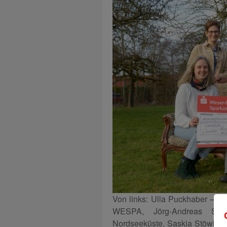
Von links: Ulla Puckhaber – St
WESPA, Jörg-Andreas Sag
Nordseeküste, Saskia Stöwing –