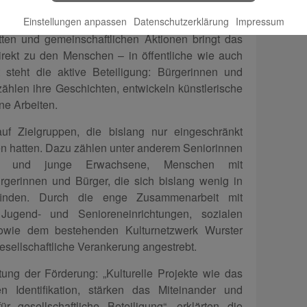
t die mobile Mitmachbühne durch verschiedene
arunter Nordholz, Cappel, Wremen, Dorum und
Einstellungen anpassen
Datenschutzerklärung
Impressum
tten und gemeinschaftlichen Aktionen bringt das
direkt zu den Menschen – in öffentliche wie auch
 steht die aktive Beteiligung: Bürgerinnen und
rzählen ihre Geschichten, entwickeln künstlerische
ne Arbeiten.
uf Zielgruppen, die bislang nur eingeschränkt
n hatten. Dazu zählen unter anderem Seniorinnen
he und junge Erwachsene, Menschen mit
rgerinnen und Bürger, die sich bislang wenig in
erfinden. Durch die enge Zusammenarbeit mit
 Jugend- und Senioreneinrichtungen, sozialen
owie dem bestehenden Kulturnetzwerk Wurster
esellschaftliche Verankerung angestrebt.
ng der Förderung: „Kulturelle Projekte wie das
en Identifikation, stärken das Miteinander und
r gesellschaftliche Beteiligung“, erklärten die