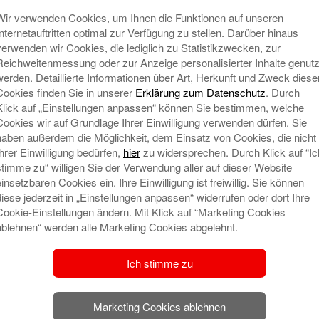
A / Schimanke
Wir verwenden Cookies, um Ihnen die Funktionen auf unseren
Internetauftritten optimal zur Verfügung zu stellen. Darüber hinaus
kt kulturelle Teilhabe und Vernetzung in der
verwenden wir Cookies, die lediglich zu Statistikzwecken, zur
Reichweitenmessung oder zur Anzeige personalisierter Inhalte genutz
werden. Detaillierte Informationen über Art, Herkunft und Zweck diese
Cookies finden Sie in unserer
Erklärung zum Datenschutz
. Durch
.000 Euro unterstützt die Weser-Elbe Sparkasse
Klick auf „Einstellungen anpassen“ können Sie bestimmen, welche
ende Kultursofa 2.0 – Eine kokreative Suche“ der
Cookies wir auf Grundlage Ihrer Einwilligung verwenden dürfen. Sie
e. Im Rahmen einer offiziellen Scheckübergabe
haben außerdem die Möglichkeit, dem Einsatz von Cookies, die nicht
eiterin Simone Lunau und Geschäftsstellenleiter
Ihrer Einwilligung bedürfen,
hier
zu widersprechen. Durch Klick auf “Ic
 die Förderzusage an den Bürgermeister der
stimme zu“ willigen Sie der Verwendung aller auf dieser Website
einsetzbaren Cookies ein. Ihre Einwilligung ist freiwillig. Sie können
diese jederzeit in „Einstellungen anpassen“ widerrufen oder dort Ihre
lgreichen Auftakt des „Fliegenden Kultursofas –
Cookie-Einstellungen ändern. Mit Klick auf “Marketing Cookies
ablehnen“ werden alle Marketing Cookies abgelehnt.
“ an, das 2024 im Rahmen des Förderprogramms
rde. Aufgrund der positiven Resonanz wird das
twickelt und verstetigt. Ziel ist es, das kulturelle
Ich stimme zu
ltig zu stärken, Bürgerinnen und Bürger aktiv
ür kreative Prozesse zu setzen.
Marketing Cookies ablehnen