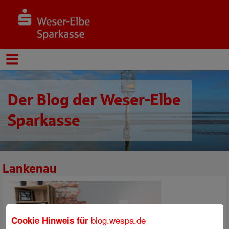
Der Blog der Weser-Elbe
Sparkasse
Lankenau
blog.wespa.de
Cookie Hinweis für