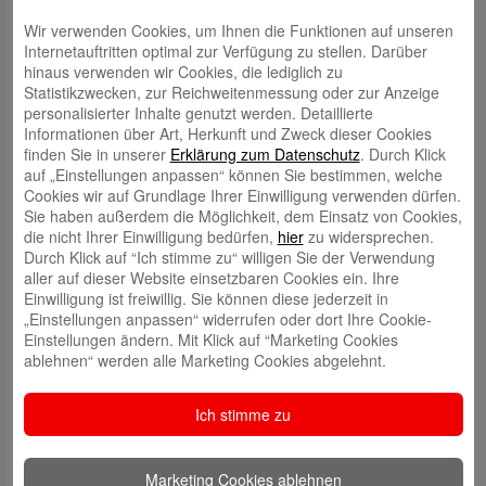
Wir verwenden Cookies, um Ihnen die Funktionen auf unseren
Internetauftritten optimal zur Verfügung zu stellen. Darüber
hinaus verwenden wir Cookies, die lediglich zu
Statistikzwecken, zur Reichweitenmessung oder zur Anzeige
personalisierter Inhalte genutzt werden. Detaillierte
Informationen über Art, Herkunft und Zweck dieser Cookies
finden Sie in unserer
Erklärung zum Datenschutz
. Durch Klick
auf „Einstellungen anpassen“ können Sie bestimmen, welche
Schreibe einen Kommentar
Cookies wir auf Grundlage Ihrer Einwilligung verwenden dürfen.
Deine E-Mail-Adresse wird nicht veröffentlicht.
Erforderliche Felder
Sie haben außerdem die Möglichkeit, dem Einsatz von Cookies,
sind mit
*
markiert
die nicht Ihrer Einwilligung bedürfen,
hier
zu widersprechen.
Durch Klick auf “Ich stimme zu“ willigen Sie der Verwendung
aller auf dieser Website einsetzbaren Cookies ein. Ihre
Einwilligung ist freiwillig. Sie können diese jederzeit in
„Einstellungen anpassen“ widerrufen oder dort Ihre Cookie-
Einstellungen ändern. Mit Klick auf “Marketing Cookies
ablehnen“ werden alle Marketing Cookies abgelehnt.
Name
*
Ich stimme zu
E-Mail
*
Marketing Cookies ablehnen
Website