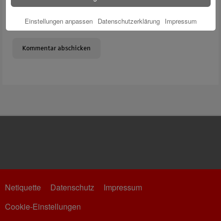
Meinen Namen, meine E-Mail-Adresse und meine Website in
Einstellungen anpassen
Datenschutzerklärung
Impressum
diesem Browser für die nächste Kommentierung speichern.
Netiquette
Datenschutz
Impressum
Cookie-Einstellungen