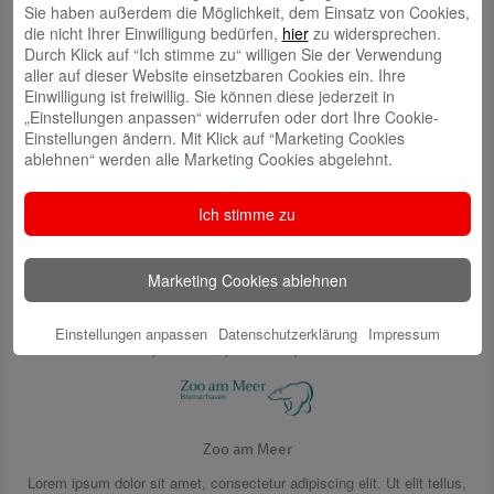
Sie haben außerdem die Möglichkeit, dem Einsatz von Cookies,
die nicht Ihrer Einwilligung bedürfen,
hier
zu widersprechen.
Durch Klick auf “Ich stimme zu“ willigen Sie der Verwendung
aller auf dieser Website einsetzbaren Cookies ein. Ihre
Deutsches Auswanderer Haus
Einwilligung ist freiwillig. Sie können diese jederzeit in
Lorem ipsum dolor sit amet, consectetur adipiscing elit. Ut elit tellus,
„Einstellungen anpassen“ widerrufen oder dort Ihre Cookie-
luctus nec ullamcorper mattis, pulvinar dapibus leo.
Einstellungen ändern. Mit Klick auf “Marketing Cookies
ablehnen“ werden alle Marketing Cookies abgelehnt.
Ich stimme zu
Marketing Cookies ablehnen
Cinemotion
Lorem ipsum dolor sit amet, consectetur adipiscing elit. Ut elit tellus,
Einstellungen anpassen
Datenschutzerklärung
Impressum
luctus nec ullamcorper mattis, pulvinar dapibus leo.
Zoo am Meer
Lorem ipsum dolor sit amet, consectetur adipiscing elit. Ut elit tellus,