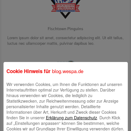
Fischtown Pinguins
Lorem ipsum dolor sit amet, consectetur adipiscing elit. Ut elit tellus,
luctus nec ullamcorper mattis, pulvinar dapibus leo.
blog.wespa.de
Cookie Hinweis für
Wir verwenden Cookies, um Ihnen die Funktionen auf unseren
Internetauftritten optimal zur Verfügung zu stellen. Darüber
hinaus verwenden wir Cookies, die lediglich zu
Eisbären Bremerhaven
Statistikzwecken, zur Reichweitenmessung oder zur Anzeige
Lorem ipsum dolor sit amet, consectetur adipiscing elit. Ut elit tellus,
personalisierter Inhalte genutzt werden. Detaillierte
luctus nec ullamcorper mattis, pulvinar dapibus leo.
Informationen über Art, Herkunft und Zweck dieser Cookies
finden Sie in unserer
Erklärung zum Datenschutz
. Durch Klick
auf „Einstellungen anpassen“ können Sie bestimmen, welche
Cookies wir auf Grundlage Ihrer Einwilligung verwenden dürfen.