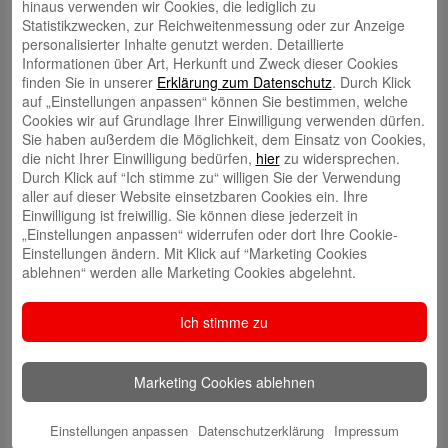
hinaus verwenden wir Cookies, die lediglich zu
Statistikzwecken, zur Reichweitenmessung oder zur Anzeige
personalisierter Inhalte genutzt werden. Detaillierte
Schreibe einen Kommentar
Informationen über Art, Herkunft und Zweck dieser Cookies
Deine E-Mail-Adresse wird nicht veröffentlicht.
Erforderliche Felder
finden Sie in unserer
Erklärung zum Datenschutz
. Durch Klick
sind mit
*
markiert
auf „Einstellungen anpassen“ können Sie bestimmen, welche
Cookies wir auf Grundlage Ihrer Einwilligung verwenden dürfen.
Sie haben außerdem die Möglichkeit, dem Einsatz von Cookies,
die nicht Ihrer Einwilligung bedürfen,
hier
zu widersprechen.
Durch Klick auf “Ich stimme zu“ willigen Sie der Verwendung
aller auf dieser Website einsetzbaren Cookies ein. Ihre
Einwilligung ist freiwillig. Sie können diese jederzeit in
„Einstellungen anpassen“ widerrufen oder dort Ihre Cookie-
Einstellungen ändern. Mit Klick auf “Marketing Cookies
Name
*
ablehnen“ werden alle Marketing Cookies abgelehnt.
E-Mail
*
Ich stimme zu
Website
Meinen Namen, meine E-Mail-Adresse und meine Website in
diesem Browser für die nächste Kommentierung speichern.
Marketing Cookies ablehnen
Einstellungen anpassen
Datenschutzerklärung
Impressum