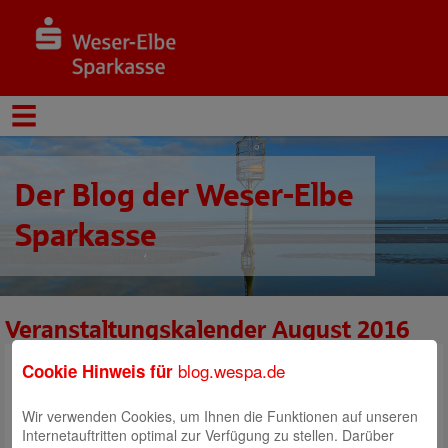
Der Blog der Weser-Elbe
Sparkasse
Veranstaltungskalender August 2016
Veranstaltungen im August 2016.
Informieren Sie sich hier über unsere
blog.wespa.de
Cookie Hinweis für
Wir verwenden Cookies, um Ihnen die Funktionen auf unseren
Internetauftritten optimal zur Verfügung zu stellen. Darüber