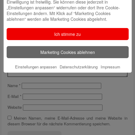
Einwilligung ist freiwillig. Sie können diese jederzeit in
„Einstellungen anpassen“ widerrufen oder dort Ihre Cookie-
Einstellungen ändern. Mit Klick auf “Marketing Cookies
ablehnen“ werden alle Marketing Cookies abgelehnt.
Schreibe einen Kommentar
Deine E-Mail-Adresse wird nicht veröffentlicht.
Erforderliche Felder
Ich stimme zu
sind mit
*
markiert
Marketing Cookies ablehnen
Einstellungen anpassen
Datenschutzerklärung
Impressum
Name
*
E-Mail
*
Website
Meinen Namen, meine E-Mail-Adresse und meine Website in
diesem Browser für die nächste Kommentierung speichern.