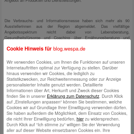
Angebot an Produkten und Dienstleistungen.
Die Verbrauchs- und Informationsmesse haben sich mehr als 90
Ausstellerinnen aus der Region abgemeldet. Das vielfältige
Angebotsspektrum reicht dabei von Lebensberatung,
Gesundheitsfürsorge und Coaching über Ernährungsberatung und
besondere Lebensmittel bis hin zu Hundesalons, Steinmetzarbeiten und
blog.wespa.de
Cookie Hinweis für
Immobilienbewertung. Zwei Beraterinnen informieren am Stand der
Weser-Elbe Sparkasse u.a. zum Thema Existenzgründung.
Wir verwenden Cookies, um Ihnen die Funktionen auf unseren
Internetauftritten optimal zur Verfügung zu stellen. Darüber
hinaus verwenden wir Cookies, die lediglich zu
Ein buntes Programm mit Vorträgen und Aufführungen sowie das
Statistikzwecken, zur Reichweitenmessung oder zur Anzeige
Angebot von herzhafter Küche bis zu köstlichen Kuchen von regionalen
personalisierter Inhalte genutzt werden. Detaillierte
Gastronominnen runden die Veranstaltung ab. Wie schon in den
Informationen über Art, Herkunft und Zweck dieser Cookies
Vorjahren ist der Besuch der Messe kostenlos und eine Kinderbetreuung
finden Sie in unserer
Erklärung zum Datenschutz
. Durch Klick
vorhanden.
auf „Einstellungen anpassen“ können Sie bestimmen, welche
Cookies wir auf Grundlage Ihrer Einwilligung verwenden dürfen.
Sie haben außerdem die Möglichkeit, dem Einsatz von Cookies,
http://www.unternehmerinnen-messe.net/
die nicht Ihrer Einwilligung bedürfen,
hier
zu widersprechen.
Durch Klick auf “Ich stimme zu“ willigen Sie der Verwendung
aller auf dieser Website einsetzbaren Cookies ein. Ihre