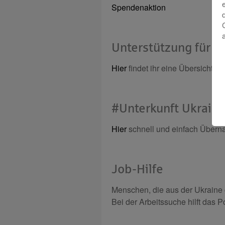
Spendenaktion
Unterstützung für di
Hier
findet ihr eine Übersicht 
#Unterkunft Ukrain
Hier
schnell und einfach Überna
Job-Hilfe
Menschen, die aus der Ukraine g
Bei der Arbeitssuche hilft das P