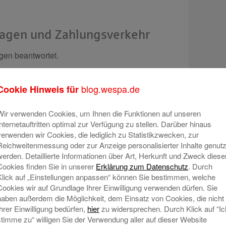
lagen und Zahlungsverkehr
gen beantwortet.
blog.wespa.de
Cookie Hinweis für
Wir verwenden Cookies, um Ihnen die Funktionen auf unseren
n jetzt unter anderem die Möglichkeit am
Internetauftritten optimal zur Verfügung zu stellen. Darüber hinaus
verwenden wir Cookies, die lediglich zu Statistikzwecken, zur
Reichweitenmessung oder zur Anzeige personalisierter Inhalte genutz
n auf Deutsch.
werden. Detaillierte Informationen über Art, Herkunft und Zweck diese
n in ukrainischer Sprache.
Cookies finden Sie in unserer
Erklärung zum Datenschutz
. Durch
Klick auf „Einstellungen anpassen“ können Sie bestimmen, welche
Cookies wir auf Grundlage Ihrer Einwilligung verwenden dürfen. Sie
haben außerdem die Möglichkeit, dem Einsatz von Cookies, die nicht
aine
Ihrer Einwilligung bedürfen,
hier
zu widersprechen. Durch Klick auf “Ic
stimme zu“ willigen Sie der Verwendung aller auf dieser Website
n Kooperation mit betterplace: Unterstütze die