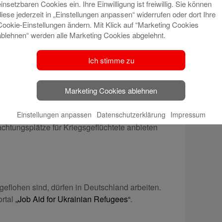
einsetzbaren Cookies ein. Ihre Einwilligung ist freiwillig. Sie können
diese jederzeit in „Einstellungen anpassen“ widerrufen oder dort Ihre
Cookie-Einstellungen ändern. Mit Klick auf “Marketing Cookies
ablehnen“ werden alle Marketing Cookies abgelehnt.
e Ukraine: So könnt ihr helfen
Ich stimme zu
für Spendenangebote.
Marketing Cookies ablehnen
e
Einstellungen anpassen
Datenschutzerklärung
Impressum
chtungsplätze für Kriegsgeflüchtete anbieten
eflohen sind, dürfen in Deutschland arbeiten.
ortal
„Job Aid for Ukrainian Refugees“
.