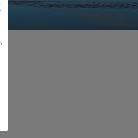
t
r
h