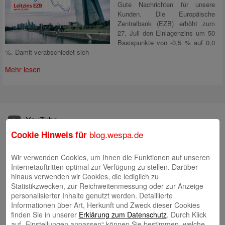
Gute Nachrichten für unsere
Kunden. Die Europäische
Zentralbank (EZB) erhöht zum
27. Juli den Einlagenzins um 50
Basispunkte von -0,5 % auf 0,0
%. Damit verabschiedet sich
Mehr lesen
YouTube
blog.wespa.de
Cookie Hinweis für
Autoren
Wir verwenden Cookies, um Ihnen die Funktionen auf unseren
Tim Beling
Internetauftritten optimal zur Verfügung zu stellen. Darüber
hinaus verwenden wir Cookies, die lediglich zu
Statistikzwecken, zur Reichweitenmessung oder zur Anzeige
personalisierter Inhalte genutzt werden. Detaillierte
Informationen über Art, Herkunft und Zweck dieser Cookies
finden Sie in unserer
Erklärung zum Datenschutz
. Durch Klick
auf „Einstellungen anpassen“ können Sie bestimmen, welche