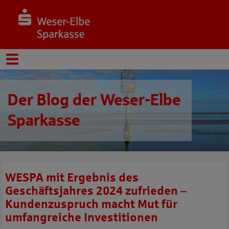
Der Blog der Weser-Elbe
Sparkasse
WESPA mit Ergebnis des
Geschäftsjahres 2024 zufrieden –
Kundenzuspruch macht Mut für
umfangreiche Investitionen