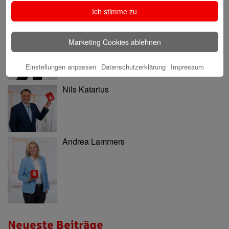
Ich stimme zu
Ninia Käckenmester
Marketing Cookies ablehnen
Einstellungen anpassen
Datenschutzerklärung
Impressum
Nils Katarius
Andrea Lammers
Neueste Beiträge