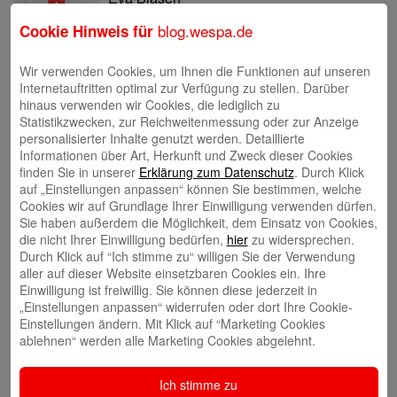
blog.wespa.de
Cookie Hinweis für
Wir verwenden Cookies, um Ihnen die Funktionen auf unseren
Internetauftritten optimal zur Verfügung zu stellen. Darüber
hinaus verwenden wir Cookies, die lediglich zu
Tina Blatz-Ruhnau
Statistikzwecken, zur Reichweitenmessung oder zur Anzeige
personalisierter Inhalte genutzt werden. Detaillierte
Informationen über Art, Herkunft und Zweck dieser Cookies
finden Sie in unserer
Erklärung zum Datenschutz
. Durch Klick
auf „Einstellungen anpassen“ können Sie bestimmen, welche
Cookies wir auf Grundlage Ihrer Einwilligung verwenden dürfen.
Sie haben außerdem die Möglichkeit, dem Einsatz von Cookies,
die nicht Ihrer Einwilligung bedürfen,
hier
zu widersprechen.
Annette Butzke
Durch Klick auf “Ich stimme zu“ willigen Sie der Verwendung
aller auf dieser Website einsetzbaren Cookies ein. Ihre
Einwilligung ist freiwillig. Sie können diese jederzeit in
„Einstellungen anpassen“ widerrufen oder dort Ihre Cookie-
Einstellungen ändern. Mit Klick auf “Marketing Cookies
ablehnen“ werden alle Marketing Cookies abgelehnt.
Ninia Käckenmester
Ich stimme zu