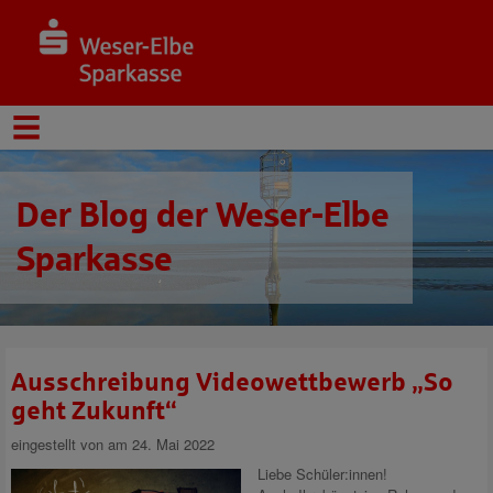
Der Blog der Weser-Elbe
Sparkasse
Ausschreibung Videowettbewerb „So
geht Zukunft“
eingestellt von
am 24. Mai 2022
Liebe Schüler:innen!