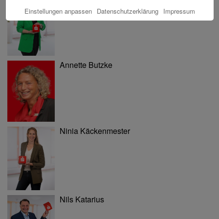
Einstellungen anpassen
Datenschutzerklärung
Impressum
Annette Butzke
Ninia Käckenmester
Nils Katarius