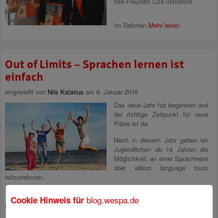
ihre Freundin Liza mitnimmt.
Im Rahmen
Mehr lesen
Out of Limits – Sprachen lernen ist
einfach
eingestellt von
Nils Katarius
am 6. Januar 2016
Das neue Jahr hat begonnen und
der richtige Zeitpunkt für neue
Pläne ist da.
Noch in diesem Jahr geben wir
Jugendlichen ab 14 Jahren die
Möglichkeit, an einer Sprachreise
über albion language tours
teilzunehmen.
blog.wespa.de
Cookie Hinweis für
Wer seine Sprachkenntnisse optimieren,
Mehr lesen