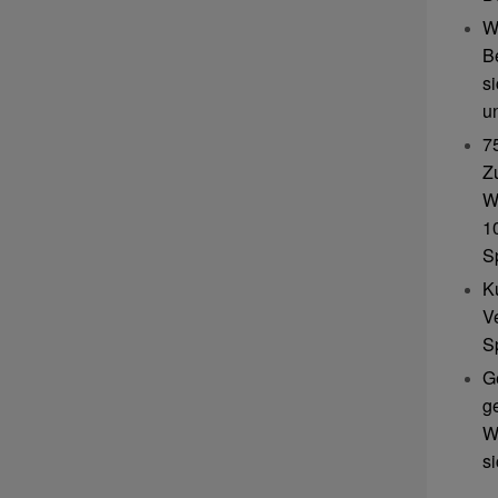
W
B
s
u
7
Z
W
10
S
K
V
S
G
g
W
s