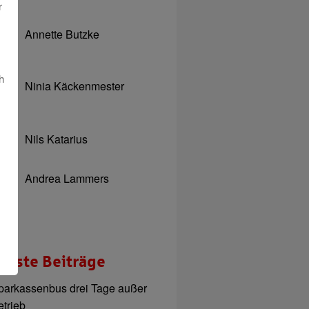
r
Annette Butzke
h
Ninia Käckenmester
Nils Katarius
Andrea Lammers
ueste Beiträge
parkassenbus drei Tage außer
etrieb