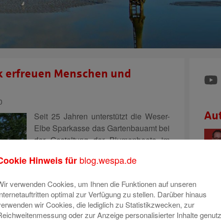
k erfreuen Menschen und
0
Au
Seit 25 Jahren unterstützt die Weser-
Elbe Sparkasse das Gartenbauamt bei
der Gestaltung der Blumenbeete im
Bürgerpark. Knapp 100.000 Euro sind
blog.wespa.de
Cookie Hinweis für
in all den Jahren aus dem Lotteriespar-
Zweckertrag zur Verfügung gestellt
Wir verwenden Cookies, um Ihnen die Funktionen auf unseren
worden. Damit wird einmal mehr
Internetauftritten optimal zur Verfügung zu stellen. Darüber hinaus
deutlich, wie sehr der Sparkasse
Mehr
verwenden wir Cookies, die lediglich zu Statistikzwecken, zur
lesen
Reichweitenmessung oder zur Anzeige personalisierter Inhalte genutz