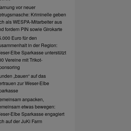
arnung vor neuer
etrugsmasche: Kriminelle geben
ich als WESPA-Mitarbeiter aus
nd fordern PIN sowie Girokarte
5.000 Euro für den
usammenhalt in der Region:
eser-Elbe Sparkasse unterstützt
0 Vereine mit Trikot-
ponsoring
unden „bauen“ auf das
ertrauen zur Weser-Elbe
parkasse
emeinsam anpacken,
emeinsam etwas bewegen:
eser-Elbe Sparkasse engagiert
ich auf der JuKi Farm