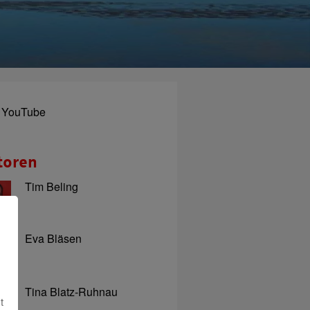
YouTube
toren
Tim Beling
Eva Bläsen
Tina Blatz-Ruhnau
t