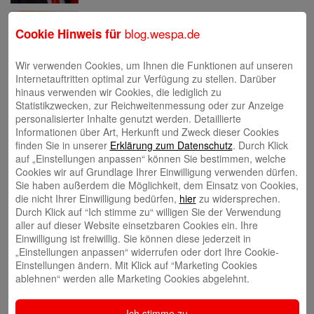
Eva Bläsen
blog.wespa.de
Cookie Hinweis für
Wir verwenden Cookies, um Ihnen die Funktionen auf unseren
Internetauftritten optimal zur Verfügung zu stellen. Darüber
hinaus verwenden wir Cookies, die lediglich zu
Statistikzwecken, zur Reichweitenmessung oder zur Anzeige
Tina Blatz-Ruhnau
personalisierter Inhalte genutzt werden. Detaillierte
Informationen über Art, Herkunft und Zweck dieser Cookies
finden Sie in unserer
Erklärung zum Datenschutz
. Durch Klick
auf „Einstellungen anpassen“ können Sie bestimmen, welche
Cookies wir auf Grundlage Ihrer Einwilligung verwenden dürfen.
Sie haben außerdem die Möglichkeit, dem Einsatz von Cookies,
die nicht Ihrer Einwilligung bedürfen,
hier
zu widersprechen.
Annette Butzke
Durch Klick auf “Ich stimme zu“ willigen Sie der Verwendung
aller auf dieser Website einsetzbaren Cookies ein. Ihre
Einwilligung ist freiwillig. Sie können diese jederzeit in
„Einstellungen anpassen“ widerrufen oder dort Ihre Cookie-
Einstellungen ändern. Mit Klick auf “Marketing Cookies
ablehnen“ werden alle Marketing Cookies abgelehnt.
Ninia Käckenmester
Ich stimme zu