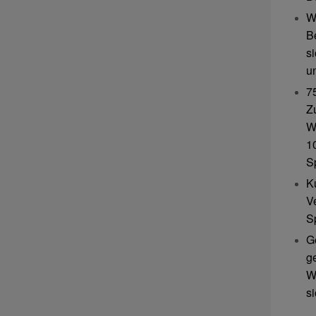
W
B
s
u
7
Z
W
10
S
K
V
S
G
g
W
s