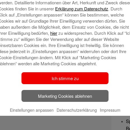
werden. Detaillierte Informationen über Art, Herkunft und Zweck diese
lesen
Cookies finden Sie in unserer
Erklärung zum Datenschutz
. Durch
Klick auf „Einstellungen anpassen“ können Sie bestimmen, welche
Cookies wir auf Grundlage Ihrer Einwilligung verwenden dürfen. Sie
haben außerdem die Möglichkeit, dem Einsatz von Cookies, die nicht
n Bremerhaven wird erweitert
Ihrer Einwilligung bedürfen,
hier
zu widersprechen. Durch Klick auf “Ic
stimme zu“ willigen Sie der Verwendung aller auf dieser Website
20
einsetzbaren Cookies ein. Ihre Einwilligung ist freiwillig. Sie können
Bremerhaven, 16.12.2020: Heute wird
diese jederzeit in „Einstellungen anpassen“ widerrufen oder dort Ihre
das Angebot des Bremer CarSharing-
Cookie-Einstellungen ändern. Mit Klick auf “Marketing Cookies
Anbieters cambio an der Station am
ablehnen“ werden alle Marketing Cookies abgelehnt.
Hauptbahnhof verdoppelt. Mit zwei
zusätzlichen Kleinwagen reagiert der
Ich stimme zu
Anbieter auf die steigende Nachfrage
nach geteilten Autos in Bremerhaven.
Marketing Cookies ablehnen
In den vergangenen 24 Monaten ist
die Anzahl
Mehr lesen
Ne
Einstellungen anpassen
Datenschutzerklärung
Impressum
S
B