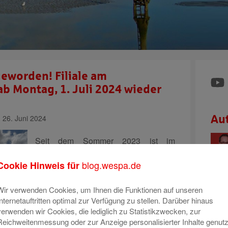
geworden! Filiale am
b Montag, 1. Juli 2024 wieder
26. Juni 2024
Au
Seit dem Sommer 2023 ist im
Kundenforum der Filiale am
blog.wespa.de
Cookie Hinweis für
Hauptbahnhof kein Stein mehr auf
dem anderen geblieben. Nun sind die
Umbau- und Modernisierungsarbeiten
Wir verwenden Cookies, um Ihnen die Funktionen auf unseren
Internetauftritten optimal zur Verfügung zu stellen. Darüber hinaus
abgeschlossen. „Wir freuen uns riesig
verwenden wir Cookies, die lediglich zu Statistikzwecken, zur
über das tolle Ergebnis!“ so die
Reichweitenmessung oder zur Anzeige personalisierter Inhalte genutz
Filialleiterin Iris Willumeit und
Mehr