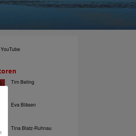
YouTube
toren
Tim Beling
Eva Bläsen
Tina Blatz-Ruhnau
t