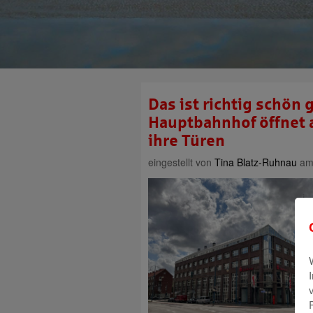
Das ist richtig schön 
Hauptbahnhof öffnet a
ihre Türen
eingestellt von
Tina Blatz-Ruhnau
am 