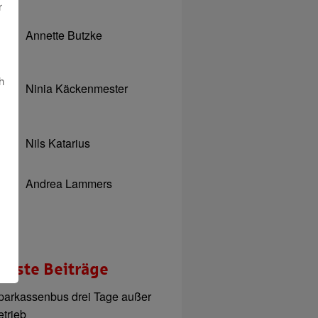
r
Annette Butzke
h
Ninia Käckenmester
Nils Katarius
Andrea Lammers
ueste Beiträge
parkassenbus drei Tage außer
etrieb