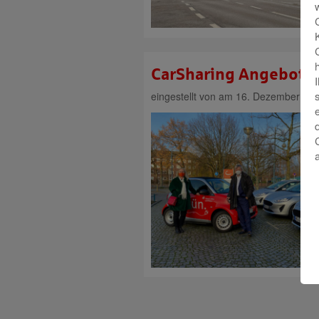
CarSharing Angebot i
eingestellt von
am 16. Dezember 20