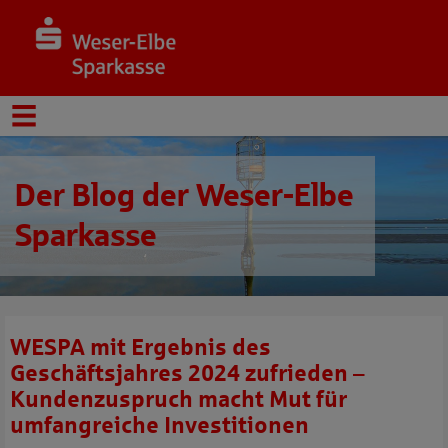
Der Blog der Weser-Elbe
Sparkasse
WESPA mit Ergebnis des
Geschäftsjahres 2024 zufrieden –
Kundenzuspruch macht Mut für
umfangreiche Investitionen