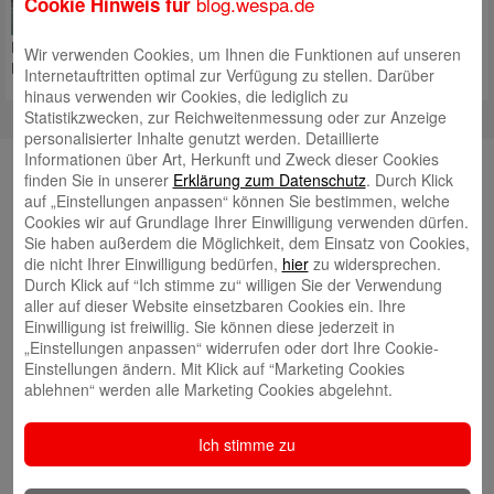
blog.wespa.de
Cookie Hinweis für
Weser-Elbe Sparkasse. Mit
Zuwäch­sen bei Einlagen und
Krediten, einem weiter gestärkten Eigen­kapital und einem stabilen
Wir verwenden Cookies, um Ihnen die Funktionen auf unseren
Bilanzgewinn sieht der Vorstand die Sparkasse solide
Mehr lesen
Internetauftritten optimal zur Verfügung zu stellen. Darüber
hinaus verwenden wir Cookies, die lediglich zu
Statistikzwecken, zur Reichweitenmessung oder zur Anzeige
personalisierter Inhalte genutzt werden. Detaillierte
Informationen über Art, Herkunft und Zweck dieser Cookies
YouTube
finden Sie in unserer
Erklärung zum Datenschutz
. Durch Klick
auf „Einstellungen anpassen“ können Sie bestimmen, welche
Cookies wir auf Grundlage Ihrer Einwilligung verwenden dürfen.
Autoren
Sie haben außerdem die Möglichkeit, dem Einsatz von Cookies,
die nicht Ihrer Einwilligung bedürfen,
hier
zu widersprechen.
Tim Beling
Durch Klick auf “Ich stimme zu“ willigen Sie der Verwendung
aller auf dieser Website einsetzbaren Cookies ein. Ihre
Einwilligung ist freiwillig. Sie können diese jederzeit in
„Einstellungen anpassen“ widerrufen oder dort Ihre Cookie-
Einstellungen ändern. Mit Klick auf “Marketing Cookies
ablehnen“ werden alle Marketing Cookies abgelehnt.
Eva Bläsen
Ich stimme zu