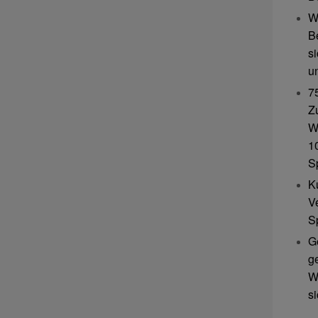
W
B
s
u
7
Z
W
10
S
K
V
S
G
g
W
s