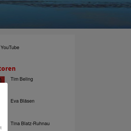
YouTube
toren
Tim Beling
Eva Bläsen
Tina Blatz-Ruhnau
t