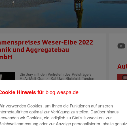
hmenspreises Weser-Elbe 2022
chnik und Aggregatebau
 mbH
Au
Die Jury mit den Vertretern des Preisträgers
E+A: Melf Grantz, Kai-Uwe Bielefeld, Torsten
Campen, Rolf Sünderbruch, Carsten Gernhoff,
Nils Schnorrenberger, Christian Quell, Peter
blog.wespa.de
Cookie Hinweis für
Klett, Oliver Rösner, Eike Ullrich und Dr.
Matthias Fonger
Zum sechsten Mal wird der
Wir verwenden Cookies, um Ihnen die Funktionen auf unseren
Internetauftritten optimal zur Verfügung zu stellen. Darüber hinaus
Unternehmenspreis
verwenden wir Cookies, die lediglich zu Statistikzwecken, zur
Reichweitenmessung oder zur Anzeige personalisierter Inhalte genutz