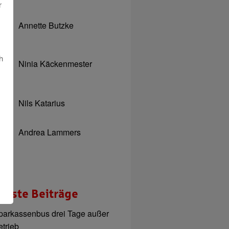
r
Annette Butzke
h
Ninia Käckenmester
Nils Katarius
Andrea Lammers
ueste Beiträge
parkassenbus drei Tage außer
etrieb