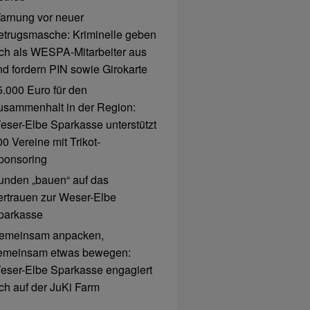
arnung vor neuer
etrugsmasche: Kriminelle geben
ich als WESPA-Mitarbeiter aus
nd fordern PIN sowie Girokarte
5.000 Euro für den
usammenhalt in der Region:
eser-Elbe Sparkasse unterstützt
0 Vereine mit Trikot-
ponsoring
unden „bauen“ auf das
ertrauen zur Weser-Elbe
parkasse
emeinsam anpacken,
emeinsam etwas bewegen:
eser-Elbe Sparkasse engagiert
ich auf der JuKi Farm