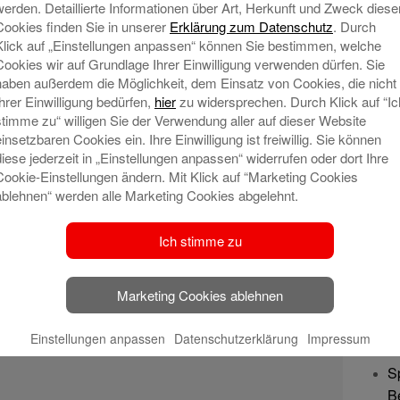
werden. Detaillierte Informationen über Art, Herkunft und Zweck diese
Cookies finden Sie in unserer
Erklärung zum Datenschutz
. Durch
Klick auf „Einstellungen anpassen“ können Sie bestimmen, welche
rnehmenspreises Weser-Elbe
Cookies wir auf Grundlage Ihrer Einwilligung verwenden dürfen. Sie
haben außerdem die Möglichkeit, dem Einsatz von Cookies, die nicht
Ihrer Einwilligung bedürfen,
hier
zu widersprechen. Durch Klick auf “Ic
18
stimme zu“ willigen Sie der Verwendung aller auf dieser Website
Zum zweiten Mal wird der
einsetzbaren Cookies ein. Ihre Einwilligung ist freiwillig. Sie können
diese jederzeit in „Einstellungen anpassen“ widerrufen oder dort Ihre
Unternehmenspreis Weser-Elbe für die
Cookie-Einstellungen ändern. Mit Klick auf “Marketing Cookies
Seestadt Bremerhaven und den
ablehnen“ werden alle Marketing Cookies abgelehnt.
Landkreis Cuxhaven im Rahmen
eines Festaktes im Stadttheater
Ich stimme zu
Bremerhaven verliehen. In diesem
Jahr erhält die Hof Junkernhose GbR
die namhafte Auszeichnung. Der seit
Marketing Cookies ablehnen
den
Mehr lesen
Ne
Einstellungen anpassen
Datenschutzerklärung
Impressum
S
B