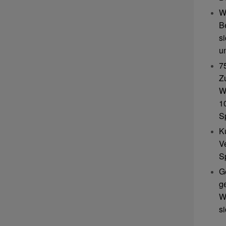
W
B
s
u
7
Z
W
10
S
K
V
S
G
g
W
s