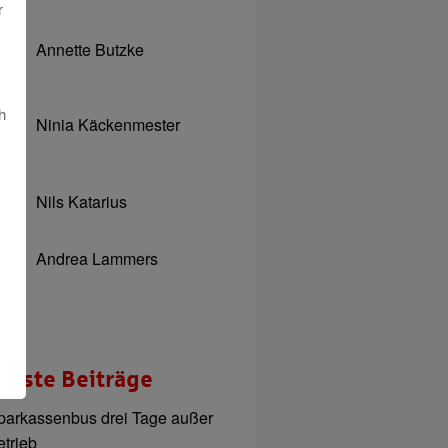
r
Annette Butzke
h
Ninia Käckenmester
Nils Katarius
Andrea Lammers
ueste Beiträge
parkassenbus drei Tage außer
etrieb