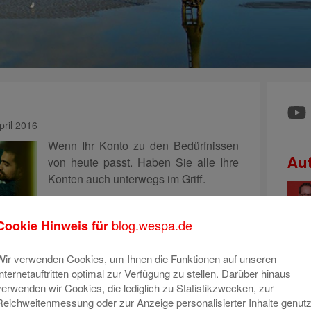
ril 2016
Wenn Ihr Konto zu den Bedürfnissen
von heute passt. Haben Sie alle Ihre
Au
Konten auch unterwegs im Griff.
Mit unseren Banking-Apps auf Ihrem
Smartphone haben Sie Ihre Konten
blog.wespa.de
Cookie Hinweis für
immer in der Tasche. Und dazu
praktische Funktionen wie das
Wir verwenden Cookies, um Ihnen die Funktionen auf unseren
Klicksparen: Bestimmen
Mehr lesen
Internetauftritten optimal zur Verfügung zu stellen. Darüber hinaus
verwenden wir Cookies, die lediglich zu Statistikzwecken, zur
Reichweitenmessung oder zur Anzeige personalisierter Inhalte genutz