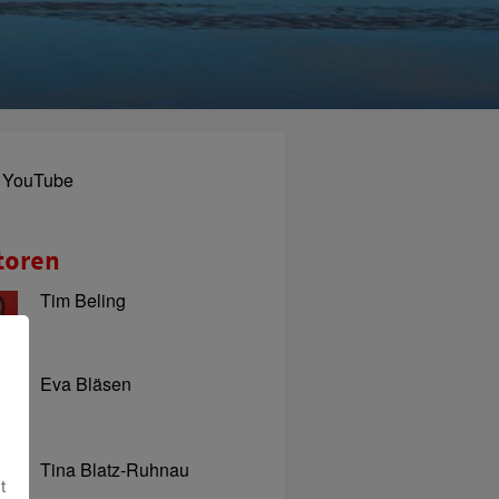
YouTube
toren
Tim Beling
Eva Bläsen
Tina Blatz-Ruhnau
t