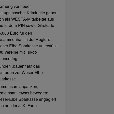
arnung vor neuer
etrugsmasche: Kriminelle geben
ich als WESPA-Mitarbeiter aus
nd fordern PIN sowie Girokarte
5.000 Euro für den
usammenhalt in der Region:
eser-Elbe Sparkasse unterstützt
0 Vereine mit Trikot-
ponsoring
unden „bauen“ auf das
ertrauen zur Weser-Elbe
parkasse
emeinsam anpacken,
emeinsam etwas bewegen:
eser-Elbe Sparkasse engagiert
ich auf der JuKi Farm