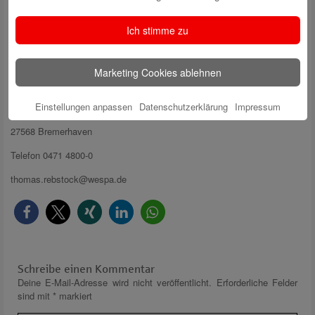
Ich stimme zu
Für weitere Informationen und Fragen:
Thomas Rebstock
Marketing Cookies ablehnen
Weser-Elbe Sparkasse
Einstellungen anpassen
Datenschutzerklärung
Impressum
Bürgermeister-Smidt-Str. 24 – 30,
27568 Bremerhaven
Telefon 0471 4800-0
thomas.rebstock@wespa.de
Schreibe einen Kommentar
Deine E-Mail-Adresse wird nicht veröffentlicht.
Erforderliche Felder
sind mit
*
markiert