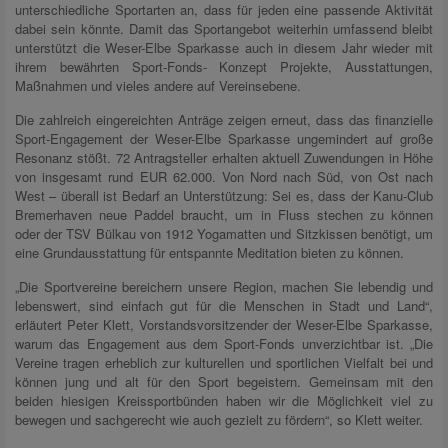
unterschiedliche Sportarten an, dass für jeden eine passende Aktivität
dabei sein könnte. Damit das Sportangebot weiterhin umfassend bleibt
unterstützt die Weser-Elbe Sparkasse auch in diesem Jahr wieder mit
ihrem bewährten Sport-Fonds- Konzept Projekte, Ausstattungen,
Maßnahmen und vieles andere auf Vereinsebene.
Die zahlreich eingereichten Anträge zeigen erneut, dass das finanzielle
Sport-Engagement der Weser-Elbe Sparkasse ungemindert auf große
Resonanz stößt. 72 Antragsteller erhalten aktuell Zuwendungen in Höhe
von insgesamt rund EUR 62.000. Von Nord nach Süd, von Ost nach
West – überall ist Bedarf an Unterstützung: Sei es, dass der Kanu-Club
Bremerhaven neue Paddel braucht, um in Fluss stechen zu können
oder der TSV Bülkau von 1912 Yoga­matten und Sitzkissen benötigt, um
eine Grundausstattung für entspannte Meditation bieten zu können.
„Die Sportvereine bereichern unsere Region, machen Sie lebendig und
lebenswert, sind einfach gut für die Menschen in Stadt und Land“,
erläutert Peter Klett, Vorstandsvorsitzender der Weser-Elbe Sparkasse,
warum das Engagement aus dem Sport-Fonds unver­zichtbar ist. „Die
Vereine tragen erheblich zur kulturellen und sportlichen Vielfalt bei und
können jung und alt für den Sport begeistern. Gemeinsam mit den
beiden hiesigen Kreissport­bünden haben wir die Möglichkeit viel zu
bewegen und sachgerecht wie auch gezielt zu fördern“, so Klett weiter.