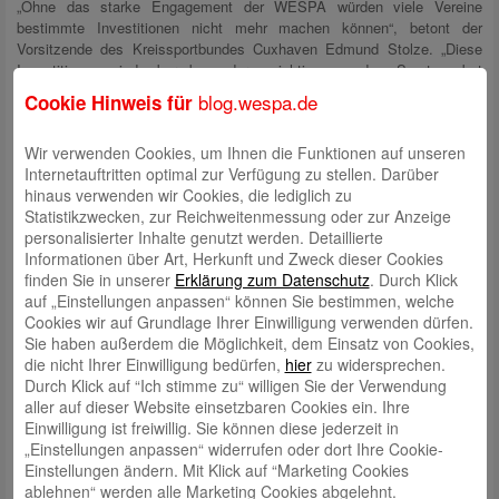
„Ohne das starke Engagement der WESPA würden viele Vereine
bestimmte Investitionen nicht mehr machen können“, betont der
Vorsitzende des Kreissportbundes Cuxhaven Edmund Stolze. „Diese
Investitionen sind aber besonders wichtig, um das Sport­angebot
auszubauen. Insbesondere Sportvereine die sich vor allem der Jugend-
blog.wespa.de
Cookie Hinweis für
und Integrationsarbeit widmen, werden schwerpunktmäßig gefördert. Die
Förderung der Ausbildung von Übungsleiter/innen wird in der
Wir verwenden Cookies, um Ihnen die Funktionen auf unseren
Zwischenzeit von vielen Sport­vereinen genutzt“, ergänzt Stolze.
Internetauftritten optimal zur Verfügung zu stellen. Darüber
„Für den Bremerhavener Sport“, ergänzt der Vorsitzende des
hinaus verwenden wir Cookies, die lediglich zu
Kreissportbundes Bremerhaven Frank Schildt, „bin ich sehr froh darüber,
Statistikzwecken, zur Reichweitenmessung oder zur Anzeige
dass auch in diesem Jahr die WESPA die Sportvereine weiterhin
personalisierter Inhalte genutzt werden. Detaillierte
finanziell unterstützt. Es besteht aber nicht nur die Chance für die
Informationen über Art, Herkunft und Zweck dieser Cookies
Sportvereine ihre Projekte zu realisieren, sondern es werden auch 14
finden Sie in unserer
Erklärung zum Datenschutz
. Durch Klick
Übungsleiter/innen mit einem Zuschuss für ihre Aus- oder Fortbildung
auf „Einstellungen anpassen“ können Sie bestimmen, welche
bedacht. Diese Förderung ist genauso wichtig wie die Anschaffung von
Cookies wir auf Grundlage Ihrer Einwilligung verwenden dürfen.
Sportgeräten, sichert sie doch den nötigen Nachwuchs, aber auch die
Sie haben außerdem die Möglichkeit, dem Einsatz von Cookies,
erforderlich Qualifikation der Übungsleiter/innen ab.“
die nicht Ihrer Einwilligung bedürfen,
hier
zu widersprechen.
Durch Klick auf “Ich stimme zu“ willigen Sie der Verwendung
aller auf dieser Website einsetzbaren Cookies ein. Ihre
Einwilligung ist freiwillig. Sie können diese jederzeit in
Die Ausschüttungen aus dem Sport-Fonds finden jeweils zweimal im
„Einstellungen anpassen“ widerrufen oder dort Ihre Cookie-
Jahr statt. Die Anträge für den Sport-Fonds, die Sport-Paten­schaften
Einstellungen ändern. Mit Klick auf “Marketing Cookies
und für das Sport-Stipendium finden Interessierte unter
www.wespa.de
.
ablehnen“ werden alle Marketing Cookies abgelehnt.