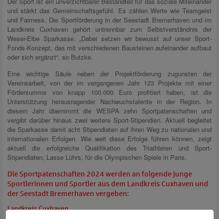
Der Sport ist ein unverzichtbarer Bestandteil für das soziale Miteinander
und stärkt das Gemeinschaftsgefühl. Es zählen Werte wie Teamgeist
und Fairness. Die Sportförderung in der Seestadt Bremerhaven und im
Landkreis Cuxhaven gehört untrennbar zum Selbstverständnis der
Weser-Elbe Sparkasse. „Dabei setzen wir bewusst auf unser Sport-
Fonds-Konzept, das mit verschiedenen Bausteinen aufeinander aufbaut
oder sich ergänzt“, so Butzke.
Eine wichtige Säule neben der Projektförderung zugunsten der
Vereinsarbeit, von der im vergangenen Jahr 123 Projekte mit einer
Fördersumme von knapp 100.000 Euro profitiert haben, ist die
Unterstützung herausragender Nachwuchstalente in der Region. In
diesem Jahr übernimmt die WESPA zehn Sportpatenschaften und
vergibt darüber hinaus zwei weitere Sport-Stipendien. Aktuell begleitet
die Sparkasse damit acht Stipendiaten auf ihren Weg zu nationalen und
internationalen Erfolgen. Wie weit diese Erfolge führen können, zeigt
aktuell die erfolgreiche Qualifikation des Triathleten und Sport-
Stipendiaten, Lasse Lührs, für die Olympischen Spiele in Paris.
Die Sportpatenschaften 2024 werden an folgende junge
Sportlerinnen und Sportler aus dem Landkreis Cuxhaven und
der Seestadt Bremerhaven vergeben:
Landkreis Cuxhaven
Ian Kohls, TSV Neuenwalde – Leichtathletik