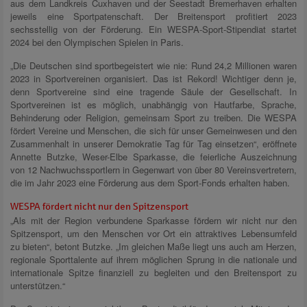
aus dem Landkreis Cuxhaven und der Seestadt Bremerhaven erhalten
jeweils eine Sportpatenschaft. Der Breitensport profitiert 2023
sechsstellig von der Förderung. Ein WESPA-Sport-Stipendiat startet
2024 bei den Olympischen Spielen in Paris.
„Die Deutschen sind sportbegeistert wie nie: Rund 24,2 Millionen waren
2023 in Sportvereinen organisiert. Das ist Rekord! Wichtiger denn je,
denn Sportvereine sind eine tragende Säule der Gesellschaft. In
Sportvereinen ist es möglich, unabhängig von Hautfarbe, Sprache,
Behinderung oder Religion, gemeinsam Sport zu treiben. Die WESPA
fördert Vereine und Menschen, die sich für unser Gemeinwesen und den
Zusammenhalt in unserer Demokratie Tag für Tag einsetzen“, eröffnete
Annette Butzke, Weser-Elbe Sparkasse, die feierliche Auszeichnung
von 12 Nachwuchssportlern in Gegenwart von über 80 Vereinsvertretern,
die im Jahr 2023 eine Förderung aus dem Sport-Fonds erhalten haben.
WESPA fördert nicht nur den Spitzensport
„Als mit der Region verbundene Sparkasse fördern wir nicht nur den
Spitzensport, um den Menschen vor Ort ein attraktives Lebensumfeld
zu bieten“, betont Butzke. „Im gleichen Maße liegt uns auch am Herzen,
regionale Sporttalente auf ihrem möglichen Sprung in die nationale und
internationale Spitze finanziell zu begleiten und den Breitensport zu
unterstützen.“