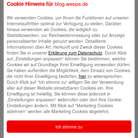
blog.wespa.de
Cookie Hinweis für
Viola Ahlf, Reitverein Bülkau u.U.e.V. – Reiten
Henry Hagenah, TSV Otterndorf – Schwimmen
Wir verwenden Cookies, um Ihnen die Funktionen auf unseren
Cora Gerdts, VFL Wingst – Schwimmen
Internetauftritten optimal zur Verfügung zu stellen. Darüber
hinaus verwenden wir Cookies, die lediglich zu
Tamina Heller, TV Langen v. 1908 e.V. – Leichtathletik
Statistikzwecken, zur Reichweitenmessung oder zur Anzeige
personalisierter Inhalte genutzt werden. Detaillierte
Informationen über Art, Herkunft und Zweck dieser Cookies
finden Sie in unserer
Erklärung zum Datenschutz
. Durch Klick
auf „Einstellungen anpassen“ können Sie bestimmen, welche
Cookies wir auf Grundlage Ihrer Einwilligung verwenden dürfen.
Sie haben außerdem die Möglichkeit, dem Einsatz von Cookies,
die nicht Ihrer Einwilligung bedürfen,
hier
zu widersprechen.
Durch Klick auf “Ich stimme zu“ willigen Sie der Verwendung
aller auf dieser Website einsetzbaren Cookies ein. Ihre
Einwilligung ist freiwillig. Sie können diese jederzeit in
„Einstellungen anpassen“ widerrufen oder dort Ihre Cookie-
Einstellungen ändern. Mit Klick auf “Marketing Cookies
Foto (Ralf Masorat) v. l. n. r.:
ablehnen“ werden alle Marketing Cookies abgelehnt.
Annette Butzke, WESPA, Viola Ahlf, Ian Kohls, Henry Hagenah, Cora
Gerdts, Tamina Heller, Rüdiger Sauer, Vorsitzender Kreissportbund
Ich stimme zu
Cuxhaven e.V.