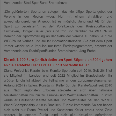
Vorsitzender StadtSportBund Bremerhaven
„Die geförderten Sportarten spiegeln das vielfältige Sportangebot der
Vereine in der Region wider. Nur mit einem attraktiven und
abwechslungsreichen Angebot ist es möglich, Jung und Alt für den
Sport zu begeistern“, so der Vorsitzende des Kreissportbundes
Cuxhaven, Rüdiger Sauer. „Wir sind froh und dankbar, die WESPA im
Bereich der Sportförderung an der Seite der Vereine zu haben. Auf die
WESPA ist Verlass und sie ist Innovationstreiberin. Sie gibt dem Sport
immer wieder neue Impulse mit ihren Förderprogrammen“, ergänzt der
Vorsitzende des StadtSportBundes Bremerhaven, Jörg Frebe.
Die mit 1.500 Euro jährlich dotierten Sport-Stipendien 2024 gehen
an die Karatekas Diana Preisel und Konstantin Keller
Diana Preisel ist Karate- bzw. Kumite-Sportlerin seit 2010. Seit 2013 ist
sie Mitglied im Landes- und seit 2022 Mitglied im Bundeskader. Ihr
größter Erfolg ist aktuell die Teilnahme an den Europameisterschaften
Anfang 2024 in Italien. Konstantin Keller übt den Karate-Sport seit 2010
aus. Nach regionalen Erfolgen steigerte er sich über nationale
Meisterschaften bis hin zu Europa- und Weltmeisterschaften. In 2023
wurde er Deutscher Karate Meister und Weltmeister bei den WKMO
World Championship 2023 in Brasilien. Für die kommende Saison haben
sich nicht nur Diana Preisel und Konstantin Keller erneut hohe Ziele
gesetzt. In diesem Punkt sind sich alle aktuellen geförderten