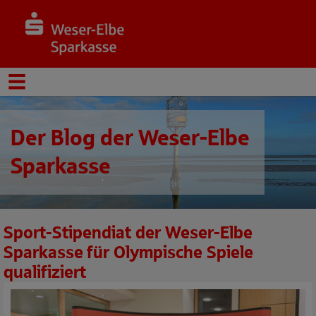
Der Blog der Weser-Elbe
Sparkasse
Sport-Stipendiat der Weser-Elbe
Sparkasse für Olympische Spiele
qualifiziert