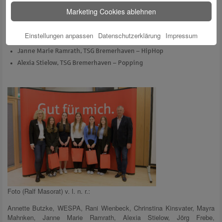
Seestadt Bremerhaven
Marketing Cookies ablehnen
Rani Wienbeck, SFL Bremerhaven – Karate
Christina Kinsvater, ERC Bremerhaven e. V. – Rollkunstlaufen
Einstellungen anpassen
Datenschutzerklärung
Impressum
Mayra Mahnken, GTV von 1862 – Schwimmen
Janne Marie Ramrath, TSG Bremerhaven – HipHop
Alexia Stielow, TSG Bremerhaven – Popping
Foto (Ralf Masorat) v. l. n. r.:
Annette Butzke, WESPA, Rani Wienbeck, Chrinstina Kinsvater, Mayra
Mahnken, Janne Marie Ramrath, Alexia Stielow, Jörg Frebe,